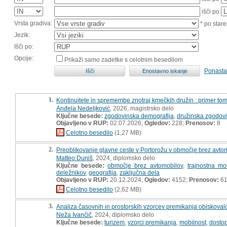
išči po
Vrsta gradiva:
* po stare
Jezik:
Išči po:
Opcije:
Prikaži samo zadetke s celotnim besedilom
Ponasta
1.
Kontinuitete in spremembe znotraj kmečkih družin : primer tom
Anđela Nedeljković
, 2026, magistrsko delo
Ključne besede:
zgodovinska demografija
,
družinska zgodov
Objavljeno v RUP:
02.07.2026;
Ogledov:
228;
Prenosov:
8
Celotno besedilo
(1,27 MB)
2.
Preoblikovanje glavne ceste v Portorožu v območje brez avtomob
Matteo Duniš
, 2024, diplomsko delo
Ključne besede:
območje brez avtomobilov
,
trajnostna mo
deležnikov
,
geografija
,
zaključna dela
Objavljeno v RUP:
20.12.2024;
Ogledov:
4152;
Prenosov:
6
Celotno besedilo
(2,62 MB)
3.
Analiza časovnih in prostorskih vzorcev premikanja obiskovalcev
Neža Ivančič
, 2024, diplomsko delo
Ključne besede:
turizem
,
vzorci premikanja
,
mobilnost
,
dosto