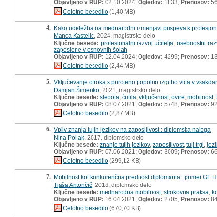
Objavljeno v RUP:
02.10.2024;
Ogledov:
1833;
Prenosov:
5
Celotno besedilo
(1,40 MB)
4.
Kako udeležba na mednarodni izmenjavi prispeva k profesiona
Manca Kastelic
, 2024, magistrsko delo
Ključne besede:
profesionalni razvoj učitelja
,
osebnostni razv
zaposlene v osnovnih šolah
Objavljeno v RUP:
12.04.2024;
Ogledov:
4299;
Prenosov:
13
Celotno besedilo
(2,44 MB)
5.
Vključevanje otroka s prirojeno popolno izgubo vida v vsakdanj
Damjan Šimenko
, 2021, magistrsko delo
Ključne besede:
slepota
,
čutila
,
vključenost
,
ovire
,
mobilnost
,
Objavljeno v RUP:
08.07.2021;
Ogledov:
5748;
Prenosov:
9
Celotno besedilo
(2,87 MB)
6.
Vpliv znanja tujih jezikov na zaposljivost : diplomska naloga
Nina Poljak
, 2017, diplomsko delo
Ključne besede:
znanje tujih jezikov
,
zaposljivost
,
tuji trgi
,
jez
Objavljeno v RUP:
07.06.2021;
Ogledov:
3009;
Prenosov:
6
Celotno besedilo
(299,12 KB)
7.
Mobilnost kot konkurenčna prednost diplomanta : primer GF H
Tjaša Antončič
, 2018, diplomsko delo
Ključne besede:
mednarodna mobilnost
,
strokovna praksa
,
k
Objavljeno v RUP:
16.04.2021;
Ogledov:
2705;
Prenosov:
8
Celotno besedilo
(670,70 KB)