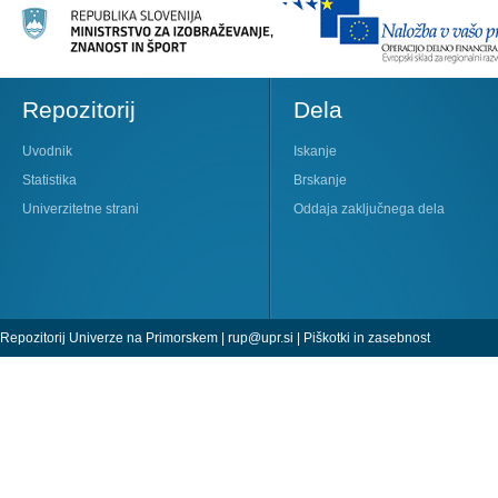
Repozitorij
Dela
Uvodnik
Iskanje
Statistika
Brskanje
Univerzitetne strani
Oddaja zaključnega dela
Repozitorij Univerze na Primorskem |
rup@upr.si
|
Piškotki in zasebnost