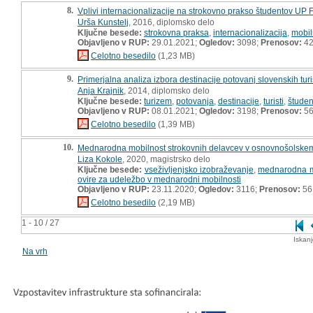
8.
Vplivi internacionalizacije na strokovno prakso študentov UP FT
Urša Kunstelj
, 2016, diplomsko delo
Ključne besede:
strokovna praksa
,
internacionalizacija
,
mobil
Objavljeno v RUP:
29.01.2021;
Ogledov:
3098;
Prenosov:
4
Celotno besedilo
(1,23 MB)
9.
Primerjalna analiza izbora destinacije potovanj slovenskih turi
Anja Krajnik
, 2014, diplomsko delo
Ključne besede:
turizem
,
potovanja
,
destinacije
,
turisti
,
študen
Objavljeno v RUP:
08.01.2021;
Ogledov:
3198;
Prenosov:
5
Celotno besedilo
(1,39 MB)
10.
Mednarodna mobilnost strokovnih delavcev v osnovnošolskem 
Liza Kokole
, 2020, magistrsko delo
Ključne besede:
vseživljenjsko izobraževanje
,
mednarodna m
ovire za udeležbo v mednarodni mobilnosti
Objavljeno v RUP:
23.11.2020;
Ogledov:
3116;
Prenosov:
56
Celotno besedilo
(2,19 MB)
1 - 10 / 27
Iskan
Na vrh