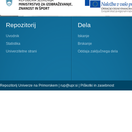
Repozitorij
Dela
Uvodnik
Iskanje
Statistika
Brskanje
Univerzitetne strani
Oddaja zaključnega dela
Repozitorij Univerze na Primorskem |
rup@upr.si
|
Piškotki in zasebnost