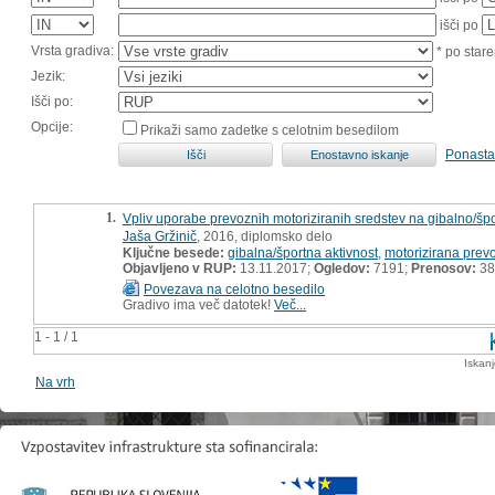
išči po
Vrsta gradiva:
* po stare
Jezik:
Išči po:
Opcije:
Prikaži samo zadetke s celotnim besedilom
Ponasta
1.
Vpliv uporabe prevoznih motoriziranih sredstev na gibalno/šp
Jaša Gržinič
, 2016, diplomsko delo
Ključne besede:
gibalna/športna aktivnost
,
motorizirana prev
Objavljeno v RUP:
13.11.2017;
Ogledov:
7191;
Prenosov:
38
Povezava na celotno besedilo
Gradivo ima več datotek!
Več...
1 - 1 / 1
Iskan
Na vrh