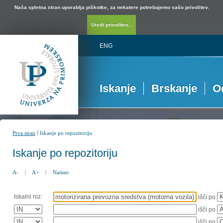
Naša spletna stran uporablja piškotke, za nekatere potrebujemo vašo privolitev.
Uredi privolitev...
ENG
Iskanje
Brskanje
O
/
Prva stran
Iskanje po repozitoriju
Iskanje po repozitoriju
A-
|
A+
|
Natisni
Iskalni niz:
išči po
išči po
išči po