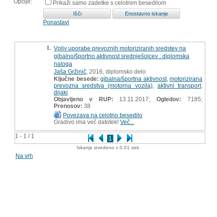
Opcije:
Prikaži samo zadetke s celotnim besedilom
Ponastavi
1.
Vpliv uporabe prevoznih motoriziranih sredstev na
gibalno/športno aktivnost srednješolcev : diplomska
naloga
Jaša Gržinič
, 2016, diplomsko delo
Ključne besede:
gibalna/športna aktivnost
,
motorizirana
prevozna sredstva (motorna vozila)
,
aktivni transport
,
dijaki
Objavljeno v RUP:
13.11.2017;
Ogledov:
7185;
Prenosov:
38
Povezava na celotno besedilo
Gradivo ima več datotek!
Več...
1 - 1 / 1
1
Iskanje izvedeno v 0.01 sek.
Na vrh