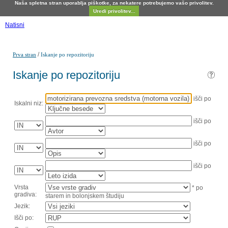
Naša spletna stran uporablja piškotke, za nekatere potrebujemo vašo privolitev.
Uredi privolitev...
Natisni
/
Prva stran
Iskanje po repozitoriju
Iskanje po repozitoriju
išči po
Iskalni niz:
išči po
išči po
išči po
Vrsta
* po
gradiva:
starem in bolonjskem študiju
Jezik:
Išči po: