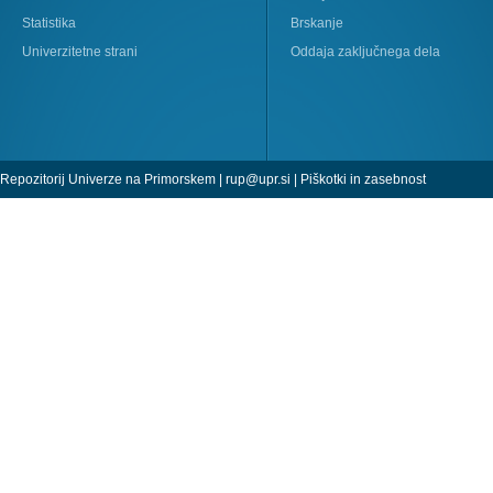
Statistika
Brskanje
Univerzitetne strani
Oddaja zaključnega dela
Repozitorij Univerze na Primorskem |
rup@upr.si
|
Piškotki in zasebnost