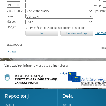
išči po
Vrsta gradiva:
* po stare
Jezik:
Išči po:
Opcije:
Prikaži samo zadetke s celotnim besedilom
Ponasta
Ni zadetkov!
Iska
Na vrh
Repozitorij
Dela
Uvodnik
Iskanje