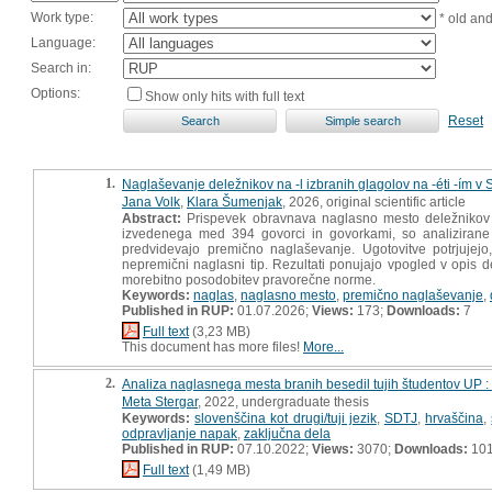
Work type:
* old an
Language:
Search in:
Options:
Show only hits with full text
Reset
1.
Naglaševanje deležnikov na -l izbranih glagolov na -éti -ím v
Jana Volk
,
Klara Šumenjak
, 2026, original scientific article
Abstract:
Prispevek obravnava naglasno mesto deležnikov 
izvedenega med 394 govorci in govorkami, so analizirane n
predvidevajo premično naglaševanje. Ugotovitve potrjujejo
nepremični naglasni tip. Rezultati ponujajo vpogled v opis d
morebitno posodobitev pravorečne norme.
Keywords:
naglas
,
naglasno mesto
,
premično naglaševanje
,
Published in RUP:
01.07.2026;
Views:
173;
Downloads:
7
Full text
(3,23 MB)
This document has more files!
More...
2.
Analiza naglasnega mesta branih besedil tujih študentov UP :
Meta Stergar
, 2022, undergraduate thesis
Keywords:
slovenščina kot drugi/tuji jezik
,
SDTJ
,
hrvaščina
,
odpravljanje napak
,
zaključna dela
Published in RUP:
07.10.2022;
Views:
3070;
Downloads:
10
Full text
(1,49 MB)