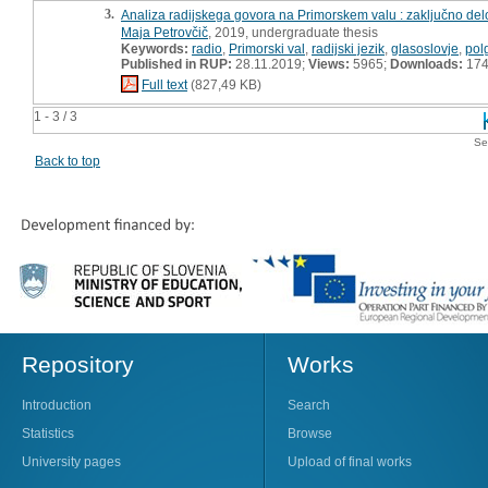
3.
Analiza radijskega govora na Primorskem valu : zaključno del
Maja Petrovčič
, 2019, undergraduate thesis
Keywords:
radio
,
Primorski val
,
radijski jezik
,
glasoslovje
,
pol
Published in RUP:
28.11.2019;
Views:
5965;
Downloads:
17
Full text
(827,49 KB)
1 - 3 / 3
Se
Back to top
Repository
Works
Introduction
Search
Statistics
Browse
University pages
Upload of final works