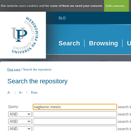
Our website uses cookies and for some of them we need your consent.
Edit consent...
SLO
Search
Browsing
U
/
First page
Search the repository
Search the repository
A-
|
A+
|
Print
Query:
search 
search 
search 
search 