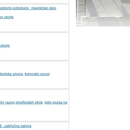
posebnimi potrebami : magistrsko delo
no okolje
okolje
okoljska vzgoja
,
trajnostni razvoj
lni razvoj predšolskih otrok
,
vpliv gozda na
i : zaključna naloga