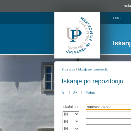
Naša 
ENG
Iskan
/
Prva stran
Iskanje po repozitoriju
Iskanje po repozitoriju
A-
|
A+
|
Natisni
Iskalni niz: