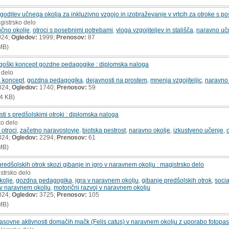
lagoditev učnega okolja za inkluzivno vzgojo in izobraževanje v vrtcih za otroke s 
gistrsko delo
učno okolje
,
otroci s posebnimi potrebami
,
vloga vzgojiteljev in stališča
,
naravno uč
024;
Ogledov:
1999;
Prenosov:
87
MB)
agoški koncept gozdne pedagogike : diplomska naloga
 delo
 koncept
,
gozdna pedagogika
,
dejavnosti na prostem
,
mnenja vzgojiteljic
,
naravno 
024;
Ogledov:
1740;
Prenosov:
59
4 KB)
ti s predšolskimi otroki : diplomska naloga
ko delo
 otroci
,
začetno naravoslovje
,
biotska pestrost
,
naravno okolje
,
izkustveno učenje
,
024;
Ogledov:
2294;
Prenosov:
61
MB)
 predšolskih otrok skozi gibanje in igro v naravnem okolju : magistrsko delo
strsko delo
kolje
,
gozdna pedagogika
,
igra v naravnem okolju
,
gibanje predšolskih otrok
,
socia
j v naravnem okolju
,
motorični razvoj v naravnem okolju
024;
Ogledov:
3725;
Prenosov:
105
MB)
časovne aktivnosti domačih mačk (Felis catus) v naravnem okolju z uporabo fotopast