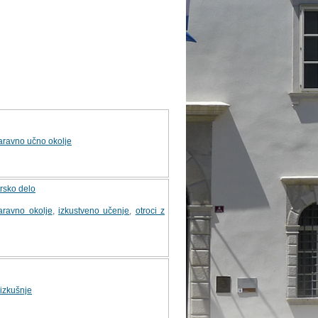
aravno učno okolje
trsko delo
aravno okolje
,
izkustveno učenje
,
otroci z
izkušnje