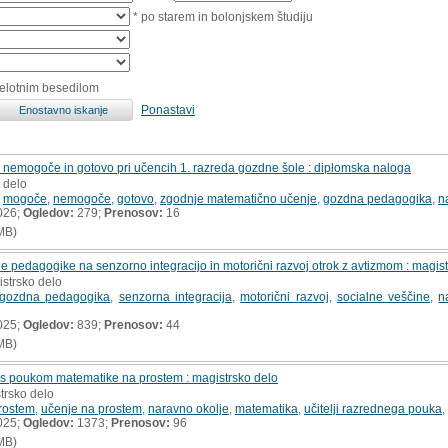
* po starem in bolonjskem študiju
celotnim besedilom
Ponastavi
nemogoče in gotovo pri učencih 1. razreda gozdne šole : diplomska naloga
 delo
,
mogoče
,
nemogoče
,
gotovo
,
zgodnje matematično učenje
,
gozdna pedagogika
,
n
026;
Ogledov:
279;
Prenosov:
16
MB)
ne pedagogike na senzorno integracijo in motorični razvoj otrok z avtizmom : magis
istrsko delo
gozdna pedagogika
,
senzorna integracija
,
motorični razvoj
,
socialne veščine
,
n
025;
Ogledov:
839;
Prenosov:
44
MB)
v s poukom matematike na prostem : magistrsko delo
trsko delo
rostem
,
učenje na prostem
,
naravno okolje
,
matematika
,
učitelji razrednega pouka
,
025;
Ogledov:
1373;
Prenosov:
96
MB)