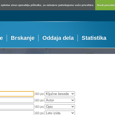
spletna stran uporablja piškotke, za nekatere potrebujemo vašo privolitev.
Uredi privolitev
je
Brskanje
Oddaja dela
Statistika
išči po
išči po
išči po
išči po