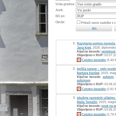
Vrsta gradiva:
Jezik:
Išči po:
Opcije:
Prikaži samo zadetke s 
1.
Razvijanje pojmov mogoče, 
Jana Krek
, 2026, diplomsko
Ključne besede:
verjetnost
Objavljeno v RUP:
03.07.2
Celotno besedilo
(5,40 
2.
Igrišča narave – vpliv gozd
Barbara Kavšek
, 2025, mag
Ključne besede:
avtizem
,
avtizmom
Objavljeno v RUP:
03.09.2
Celotno besedilo
(2,91 
3.
Izkušnje razrednih učitelje
Maša Tomažin
, 2025, magis
Ključne besede:
pouk na p
Objavljeno v RUP:
03.06.2
Celotno besedilo
(2,78 