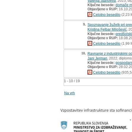
Valerija Stanoeva
, 2023, d
Ključne besede:
domače m
Objavljeno v RUP:
16.10.2
Celotno besedilo
(2,23 
9.
Spoznavanje žuželk pri pred
Kristina Felbar Milošević
, 2
Ključne besede:
predšolski
Objavljeno v RUP:
18.08.2
Celotno besedilo
(1,99 
10.
Ravnanje z industrijskimi o
Jani Jerman
, 2022, diploms
Ključne besede:
gospodars
Objavljeno v RUP:
28.02.2
Celotno besedilo
(935,5
1 - 10 / 19
Na vrh