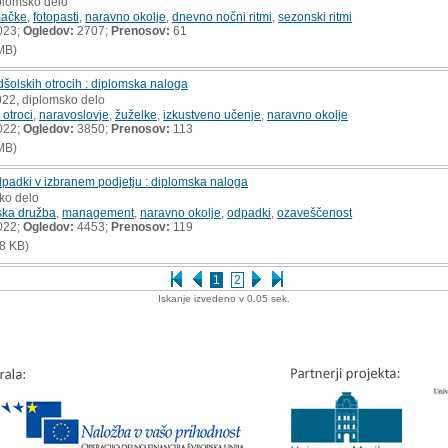
iplomsko delo
ačke
,
fotopasti
,
naravno okolje
,
dnevno nočni ritmi
,
sezonski ritmi
023;
Ogledov:
2707;
Prenosov:
61
MB)
šolskih otrocih : diplomska naloga
022, diplomsko delo
 otroci
,
naravoslovje
,
žuželke
,
izkustveno učenje
,
naravno okolje
022;
Ogledov:
3850;
Prenosov:
113
MB)
dpadki v izbranem podjetju : diplomska naloga
ko delo
ka družba
,
management
,
naravno okolje
,
odpadki
,
ozaveščenost
022;
Ogledov:
4453;
Prenosov:
119
8 KB)
1
2
Iskanje izvedeno v 0.05 sek.