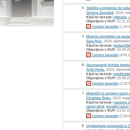
4.
Stališča vzgojiteljev do pri
Simona Zavratnik
, 2024, ma
Ključne besede:
inkluzija
,
Objavljeno v RUP:
21.11.2
Celotno besedilo
(1,26 
5.
Mnenja vzgojiteljic na ped
Sara Rojc
, 2024, diplomsko
Ključne besede:
pedagoški
Objavljeno v RUP:
16.09.2
Celotno besedilo
(478,1
6.
Spoznavanje biotske pestros
Anita Perko
, 2024, diploms
Ključne besede:
predšolski
Objavljeno v RUP:
20.08.2
Celotno besedilo
(2,35 
7.
Motorični in socialni razvoj
Elizabeta Šinko
, 2023, magi
Ključne besede:
naravno o
razvoj otrok
,
socialni razvo
Objavljeno v RUP:
13.02.2
Celotno besedilo
(1,50 
8.
Ugotavljanje pojavnosti in 