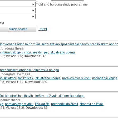
* old and bologna study programme
ext
Reset
odgovornega odnosa do živali skozi aktivno spoznavanje psov v predšolskem obdob
ergraduate thesis
i
,
naravoslovje v vrtcu
,
sesalci
,
psi
,
izkustveno učenje
026;
Views:
680;
Downloads:
37
 predšolskem obdobju : diplomska naloga
 undergraduate thesis
olski otroci
,
živi kotiček
,
izkustveno učenje
,
naravoslovje v vrtcu
,
ustvarjanje knjige
025;
Views:
1114;
Downloads:
80
šolskih otrok in njihovih staršev do živali : diplomska naloga
raduate thesis
oja
,
naravoslovje v vrtcu
,
živi kotički
,
predsodki do živali
,
strahovi do živali
024;
Views:
2316;
Downloads:
86