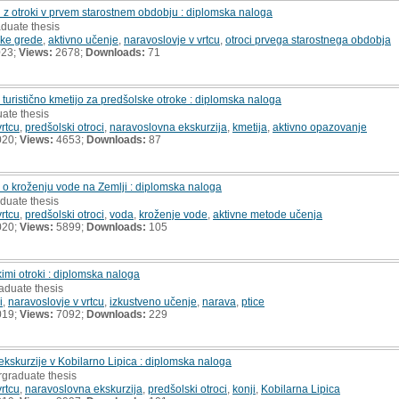
h z otroki v prvem starostnem obdobju : diplomska naloga
aduate thesis
oke grede
,
aktivno učenje
,
naravoslovje v vrtcu
,
otroci prvega starostnega obdobja
023;
Views:
2678;
Downloads:
71
turistično kmetijo za predšolske otroke : diplomska naloga
ate thesis
vrtcu
,
predšolski otroci
,
naravoslovna ekskurzija
,
kmetija
,
aktivno opazovanje
020;
Views:
4653;
Downloads:
87
 o kroženju vode na Zemlji : diplomska naloga
duate thesis
vrtcu
,
predšolski otroci
,
voda
,
kroženje vode
,
aktivne metode učenja
020;
Views:
5899;
Downloads:
105
imi otroki : diplomska naloga
aduate thesis
i
,
naravoslovje v vrtcu
,
izkustveno učenje
,
narava
,
ptice
019;
Views:
7092;
Downloads:
229
kskurzije v Kobilarno Lipica : diplomska naloga
rgraduate thesis
vrtcu
,
naravoslovna ekskurzija
,
predšolski otroci
,
konji
,
Kobilarna Lipica