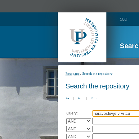
SLO
Searc
/
First page
Search the repository
Search the repository
A-
|
A+
|
Print
Query: