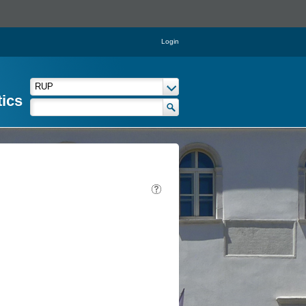
Login
tics