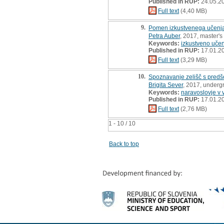
Published in RUP:
24.05.2
Full text
(4,40 MB)
9.
Pomen izkustvenega učenja p
Petra Auber
, 2017, master's
Keywords:
izkustveno uče
Published in RUP:
17.01.2
Full text
(3,29 MB)
10.
Spoznavanje zelišč s predšo
Brigita Sever
, 2017, underg
Keywords:
naravoslovje v 
Published in RUP:
17.01.2
Full text
(2,76 MB)
1 - 10 / 10
Back to top