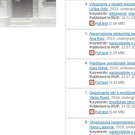
4.
Vrtnarjenje v visokih greda
Urška Vidic
, 2023, undergr
Keywords:
vrtnarjenje
,
vis
Published in RUP:
16.11.2
Full text
(2,06 MB)
5.
Naravoslovna ekskurzija na 
Ana Rejc
, 2016, undergradu
Keywords:
naravoslovje v 
Published in RUP:
23.07.2
Full text
(2,35 MB)
6.
Predstave predšolskih otrok
Kaja Ajdnik
, 2016, undergra
Keywords:
naravoslovje v 
Published in RUP:
23.07.2
Full text
(3,42 MB)
7.
Opazovanje ptic s predšolsk
Vanja Rogič
, 2018, undergr
Keywords:
predšolski otroc
Published in RUP:
24.05.2
Full text
(5,46 MB)
8.
Organizacija naravoslovne e
Hana Lapornik
, 2018, unde
Keywords:
naravoslovje v 