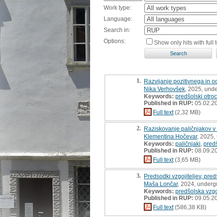
Work type:
Language:
Search in:
Options:
Show only hits with full t
1.
Razvijanje pozitivnega in 
Nika Verhovšek
, 2025, und
Keywords:
predšolski otroc
Published in RUP:
05.02.2
Full text
(2,32 MB)
2.
Raziskovanje paličnjakov v
Klementina Hočevar
, 2025,
Keywords:
paličnjaki
,
predš
Published in RUP:
08.09.2
Full text
(3,65 MB)
3.
Predsodki vzgojiteljev, pred
Maša Lončar
, 2024, underg
Keywords:
predšolska vzg
Published in RUP:
09.05.2
Full text
(586,38 KB)