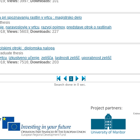
019;
Views:
3997;
Downloads:
101
ri spoznavanju rastlin v vrtcu : magistrsko delo
 thesis
nje
,
naravoslovje v vrtcu
,
razvoj pojmov
,
predstave otrok o rastlinah
018;
Views:
5603;
Downloads:
227
lskimi otroki : diplomska naloga
raduate thesis
vrtcu
,
izkustveno učenje
,
zelišča
,
lastnosti zelišč
,
uporabnost zelišč
018;
Views:
7516;
Downloads:
203
1
Search done in 0 sec.