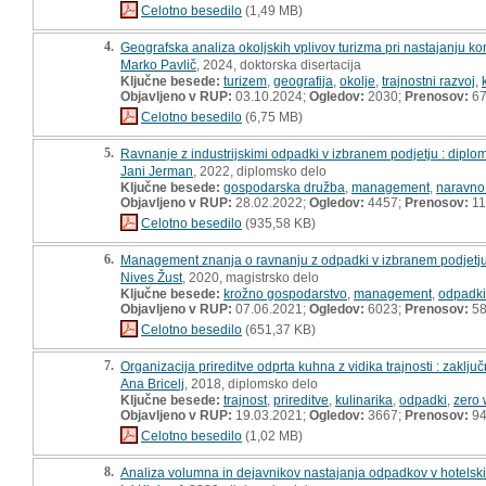
Celotno besedilo
(1,49 MB)
4.
Geografska analiza okoljskih vplivov turizma pri nastajanju ko
Marko Pavlič
, 2024, doktorska disertacija
Ključne besede:
turizem
,
geografija
,
okolje
,
trajnostni razvoj
,
Objavljeno v RUP:
03.10.2024;
Ogledov:
2030;
Prenosov:
6
Celotno besedilo
(6,75 MB)
5.
Ravnanje z industrijskimi odpadki v izbranem podjetju : dipl
Jani Jerman
, 2022, diplomsko delo
Ključne besede:
gospodarska družba
,
management
,
naravno
Objavljeno v RUP:
28.02.2022;
Ogledov:
4457;
Prenosov:
11
Celotno besedilo
(935,58 KB)
6.
Management znanja o ravnanju z odpadki v izbranem podjetju p
Nives Žust
, 2020, magistrsko delo
Ključne besede:
krožno gospodarstvo
,
management
,
odpadki
Objavljeno v RUP:
07.06.2021;
Ogledov:
6023;
Prenosov:
5
Celotno besedilo
(651,37 KB)
7.
Organizacija prireditve odprta kuhna z vidika trajnosti : zaključ
Ana Bricelj
, 2018, diplomsko delo
Ključne besede:
trajnost
,
prireditve
,
kulinarika
,
odpadki
,
zero 
Objavljeno v RUP:
19.03.2021;
Ogledov:
3667;
Prenosov:
9
Celotno besedilo
(1,02 MB)
8.
Analiza volumna in dejavnikov nastajanja odpadkov v hotelski 