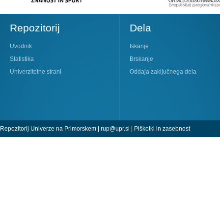
Repozitorij
Dela
Uvodnik
Iskanje
Statistika
Brskanje
Univerzitetne strani
Oddaja zaključnega dela
Repozitorij Univerze na Primorskem |
rup@upr.si
|
Piškotki in zasebnost