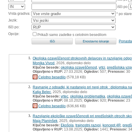
išči po
Vrsta gradiva:
* po stare
Jezik:
Išči po:
Opcije:
Prikaži samo zadetke s celotnim besedilom
Ponasta
1.
Okoljska ozaveščenost strokovnih delavcev in razvijanje odg
Monika Vivod
, 2026, diplomsko delo
Ključne besede:
okoljska ozaveščenost
,
vrtci
,
predšolska vzg
Objavljeno v RUP:
27.03.2026;
Ogledov:
507;
Prenosov:
30
Celotno besedilo
(578,18 KB)
2.
Ravnanje z odpadki, ki nastanejo pri negi otrok : diplomska n
Katja Belec
, 2025, diplomsko delo
Ključne besede:
vrtec
,
okoljska problematika
,
okoljska ozave
Objavljeno v RUP:
08.10.2025;
Ogledov:
920;
Prenosov:
23
Celotno besedilo
(636,66 KB)
3.
Razvijanje ekološke ozaveščenosti pri predšolskih otrocih sk
Maja Planinšek
, 2025, diplomsko delo
Ključne besede:
Ekošola
,
trajnostni razvoj
,
koncept 4R
,
predšo
Objavljeno v RUP:
13.08.2025;
Ogledov:
1441;
Prenosov:
3