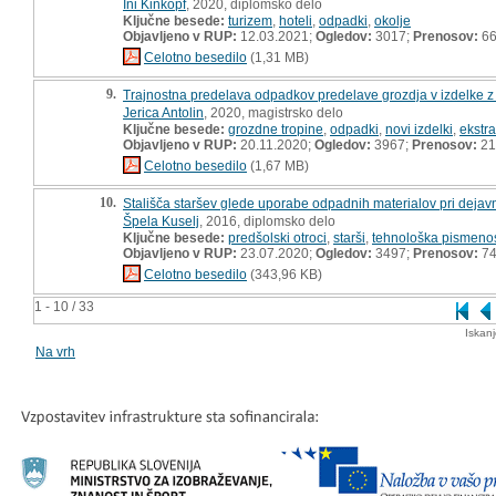
Ini Kinkopf
, 2020, diplomsko delo
Ključne besede:
turizem
,
hoteli
,
odpadki
,
okolje
Objavljeno v RUP:
12.03.2021;
Ogledov:
3017;
Prenosov:
6
Celotno besedilo
(1,31 MB)
9.
Trajnostna predelava odpadkov predelave grozdja v izdelke z
Jerica Antolin
, 2020, magistrsko delo
Ključne besede:
grozdne tropine
,
odpadki
,
novi izdelki
,
ekstra
Objavljeno v RUP:
20.11.2020;
Ogledov:
3967;
Prenosov:
21
Celotno besedilo
(1,67 MB)
10.
Stališča staršev glede uporabe odpadnih materialov pri dejavn
Špela Kuselj
, 2016, diplomsko delo
Ključne besede:
predšolski otroci
,
starši
,
tehnološka pismeno
Objavljeno v RUP:
23.07.2020;
Ogledov:
3497;
Prenosov:
7
Celotno besedilo
(343,96 KB)
1 - 10 / 33
Iskan
Na vrh