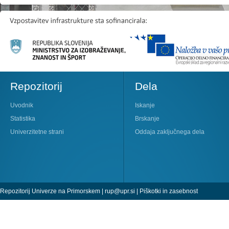
Repozitorij
Dela
Uvodnik
Iskanje
Statistika
Brskanje
Univerzitetne strani
Oddaja zaključnega dela
Repozitorij Univerze na Primorskem |
rup@upr.si
|
Piškotki in zasebnost