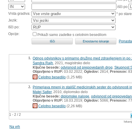
išči po
Vrsta gradiva:
* po stare
Jezik:
Išči po:
Opcije:
Prikaži samo zadetke s celotnim besedilom
Ponasta
1.
Odnos odvisnikov s primarno družino med zdravljenjem in po 
Sandra Rajh
, 2021, magistrsko delo
Ključne besede:
odvisnost od prepovedanih drog
,
Skupnost 
Objavljeno v RUP:
03.02.2022;
Ogledov:
2814;
Prenosov:
8
Celotno besedilo
(1,25 MB)
2.
Primerjava mnenj in stališč medicinskih sester do odvisnosti
Matej Satler
, 2010, diplomsko delo
Ključne besede:
diplomske naloge
,
odvisnost od prepovedan
Objavljeno v RUP:
18.03.2019;
Ogledov:
5066;
Prenosov:
7
Celotno besedilo
(2,26 MB)
1 - 2 / 2
Iskan
Na vrh