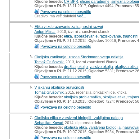
Ključne besede:
CRISPR
,
etične paradigme
,
sintezna biologi
Objavljeno v RUP:
13.11.2017;
Ogledov:
4494;
Prenosov:
55
Povezava na celotno besedilo
Gradivo ima več datotek!
Več...
4.
Etika v izobraževanju za trajnostni razvoj
Anton Mlinar
, 2010, izvirni znanstveni članek
Ključne besede:
etika
,
izobraževanje
,
raziskovanje
,
trajnostni
Objavljeno v RUP:
21.12.2015;
Ogledov:
10016;
Prenosov:
4
Povezava na celotno besedilo
5.
Okoljsko zanikanje : usoda Stockmannovega odkritja
Tomaž Grušovnik
, 2013, izvirni znanstveni članek
Ključne besede:
družba
,
okolje
,
varstvo okolja
,
okoljska etika
Objavljeno v RUP:
21.12.2015;
Ogledov:
5331;
Prenosov:
2
Povezava na celotno besedilo
6.
V iskanju okoljske pravičnosti
Tomaž Grušovnik
, 2015, recenzija, prikaz knjige, kritika
Ključne besede:
okoljska problematika
,
okoljska etika
,
trajnos
Objavljeno v RUP:
14.10.2015;
Ogledov:
7224;
Prenosov:
5
Povezava na celotno besedilo
7.
Okoljska etika v varstveni biologiji : zaključna naloga
Sebastjan Kovač
, 2014, diplomsko delo
Ključne besede:
okoljska etika
,
varstvena biologija
,
naravova
Objavljeno v RUP:
10.07.2015;
Ogledov:
5934;
Prenosov:
4
Povezava na celotno besedilo