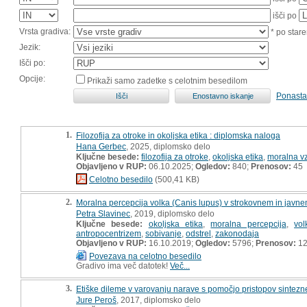
išči po
Vrsta gradiva:
* po stare
Jezik:
Išči po:
Opcije:
Prikaži samo zadetke s celotnim besedilom
Ponasta
1.
Filozofija za otroke in okoljska etika : diplomska naloga
Hana Gerbec
, 2025, diplomsko delo
Ključne besede:
filozofija za otroke
,
okoljska etika
,
moralna v
Objavljeno v RUP:
06.10.2025;
Ogledov:
840;
Prenosov:
45
Celotno besedilo
(500,41 KB)
2.
Moralna percepcija volka (Canis lupus) v strokovnem in javn
Petra Slavinec
, 2019, diplomsko delo
Ključne besede:
okoljska etika
,
moralna percepcija
,
vol
antropocentrizem
,
sobivanje
,
odstrel
,
zakonodaja
Objavljeno v RUP:
16.10.2019;
Ogledov:
5796;
Prenosov:
12
Povezava na celotno besedilo
Gradivo ima več datotek!
Več...
3.
Etiške dileme v varovanju narave s pomočjo pristopov sintezne
Jure Peroš
, 2017, diplomsko delo