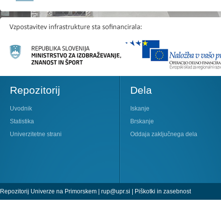
Repozitorij
Dela
Uvodnik
Iskanje
Statistika
Brskanje
Univerzitetne strani
Oddaja zaključnega dela
Repozitorij Univerze na Primorskem |
rup@upr.si
|
Piškotki in zasebnost