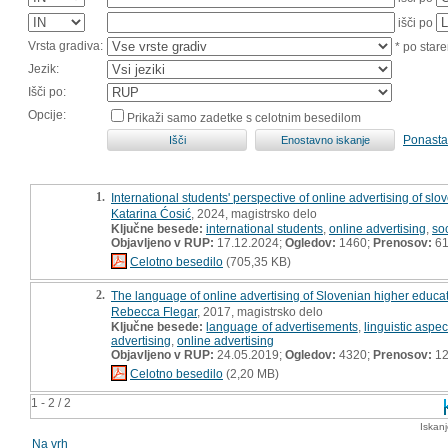
išči po
Vrsta gradiva:
* po stare
Jezik:
Išči po:
Opcije:
Prikaži samo zadetke s celotnim besedilom
Ponasta
1.
International students' perspective of online advertising of slov
Katarina Ćosić
, 2024, magistrsko delo
Ključne besede:
international students
,
online advertising
,
so
Objavljeno v RUP:
17.12.2024;
Ogledov:
1460;
Prenosov:
6
Celotno besedilo
(705,35 KB)
2.
The language of online advertising of Slovenian higher educatio
Rebecca Flegar
, 2017, magistrsko delo
Ključne besede:
language of advertisements
,
linguistic aspec
advertising
,
online advertising
Objavljeno v RUP:
24.05.2019;
Ogledov:
4320;
Prenosov:
12
Celotno besedilo
(2,20 MB)
1 - 2 / 2
Iskan
Na vrh