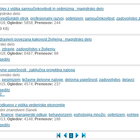
eljev z vidika samoučinkovitosti in optimizma : magistrsko delo
istrsko delo
 predšolskih otrok
,
profesionalni razvoj
,
optimizem
,
samoučinkovitost
,
zadovoljstvo z
018;
Ogledov:
5858;
Prenosov:
244
9 KB)
 zdravjem povezana kakovost življenja : magistrsko delo
rsko delo
,
zdravje
,
zadovoljstvo v življenju
018;
Ogledov:
6487;
Prenosov:
88
sedilo
vne uspešnosti : zaključna projektna naloga
plomsko delo
,
pesimizem
,
težavne delovne naloge
,
delovna uspešnost
,
zadovoljstvo
,
delavci
015;
Ogledov:
4574;
Prenosov:
237
sedilo
č...
odkupov z vidika vedenjske ekonomije
edni znanstveni članek
 finance
,
managerski odkup
,
behaviorizem
,
psihologija množic
,
optimizem
,
pohlep
013;
Ogledov:
4148;
Prenosov:
186
sedilo
1