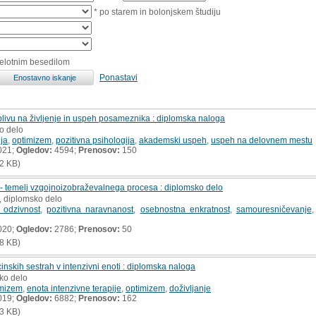
* po starem in bolonjskem študiju
celotnim besedilom
Ponastavi
livu na življenje in uspeh posameznika : diplomska naloga
o delo
ija
,
optimizem
,
pozitivna psihologija
,
akademski uspeh
,
uspeh na delovnem mestu
021;
Ogledov:
4594;
Prenosov:
150
2 KB)
 - temelj vzgojnoizobraževalnega procesa : diplomsko delo
, diplomsko delo
 odzivnost
,
pozitivna naravnanost
,
osebnostna enkratnost
,
samouresničevanje
020;
Ogledov:
2786;
Prenosov:
50
8 KB)
inskih sestrah v intenzivni enoti : diplomska naloga
ko delo
imizem
,
enota intenzivne terapije
,
optimizem
,
doživljanje
019;
Ogledov:
6882;
Prenosov:
162
3 KB)