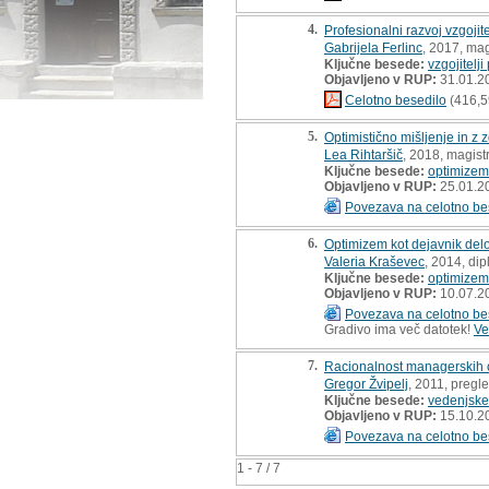
4.
Profesionalni razvoj vzgojit
Gabrijela Ferlinc
, 2017, mag
Ključne besede:
vzgojitelji
Objavljeno v RUP:
31.01.2
Celotno besedilo
(416,5
5.
Optimistično mišljenje in z
Lea Rihtaršič
, 2018, magist
Ključne besede:
optimizem
Objavljeno v RUP:
25.01.2
Povezava na celotno be
6.
Optimizem kot dejavnik delo
Valeria Kraševec
, 2014, di
Ključne besede:
optimizem
Objavljeno v RUP:
10.07.2
Povezava na celotno be
Gradivo ima več datotek!
Ve
7.
Racionalnost managerskih 
Gregor Žvipelj
, 2011, pregl
Ključne besede:
vedenjske
Objavljeno v RUP:
15.10.2
Povezava na celotno be
1 - 7 / 7