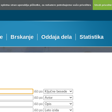
spletna stran uporablja piškotke, za nekatere potrebujemo vašo privolitev.
Uredi privolitev
je
Brskanje
Oddaja dela
Statistika
išči po
išči po
išči po
išči po