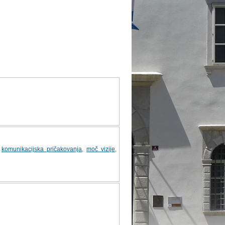
,
komunikacijska pričakovanja
,
moč vizije
,