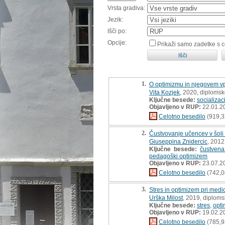
Vrsta gradiva:
Jezik:
Išči po:
Opcije:
Prikaži samo zadetke s 
1.
O optimizmu in njegovem vp
Vita Kozjek
, 2020, diplomsk
Ključne besede:
socializac
Objavljeno v RUP:
22.01.2
Celotno besedilo
(919,3
2.
Čustvovanje učencev v šoli
Giuseppina Znidercic
, 2012
Ključne besede:
čustvena
pedagoški optimizem
Objavljeno v RUP:
23.07.2
Celotno besedilo
(742,0
3.
Stres in optimizem pri medic
Urška Milost
, 2019, diploms
Ključne besede:
stres
,
opt
Objavljeno v RUP:
19.02.2
Celotno besedilo
(785,9