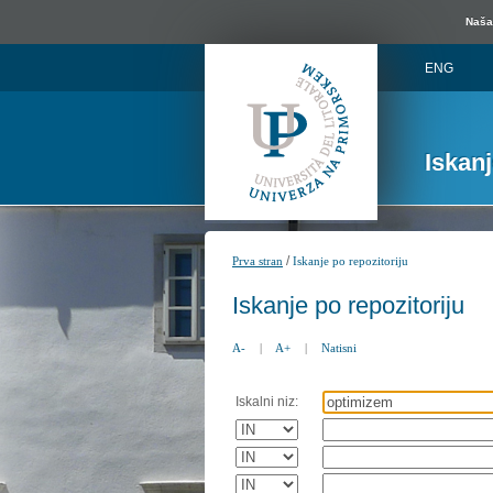
Naša 
ENG
Iskan
/
Prva stran
Iskanje po repozitoriju
Iskanje po repozitoriju
A-
|
A+
|
Natisni
Iskalni niz: