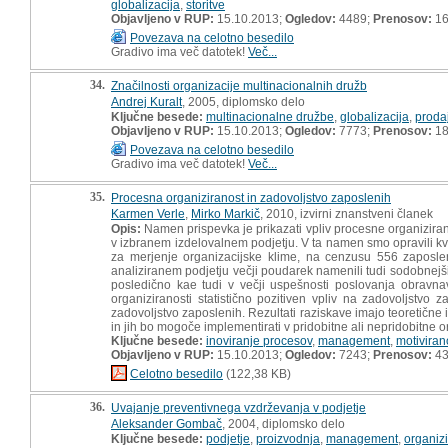
globalizacija
,
storitve
Objavljeno v RUP:
15.10.2013;
Ogledov:
4489;
Prenosov:
16
Povezava na celotno besedilo
Gradivo ima več datotek!
Več...
34.
Značilnosti organizacije multinacionalnih družb
Andrej Kuralt
, 2005, diplomsko delo
Ključne besede:
multinacionalne družbe
,
globalizacija
,
proda
Objavljeno v RUP:
15.10.2013;
Ogledov:
7773;
Prenosov:
18
Povezava na celotno besedilo
Gradivo ima več datotek!
Več...
35.
Procesna organiziranost in zadovoljstvo zaposlenih
Karmen Verle
,
Mirko Markič
, 2010, izvirni znanstveni članek
Opis:
Namen prispevka je prikazati vpliv procesne organiziran
v izbranem izdelovalnem podjetju. V ta namen smo opravili kv
za merjenje organizacijske klime, na cenzusu 556 zaposlen
analiziranem podjetju večji poudarek namenili tudi sodobnejši 
posledično kae tudi v večji uspešnosti poslovanja obravna
organiziranosti statistično pozitiven vpliv na zadovoljstvo
zadovoljstvo zaposlenih. Rezultati raziskave imajo teoretične 
in jih bo mogoče implementirati v pridobitne ali nepridobitne o
Ključne besede:
inoviranje procesov
,
management
,
motiviran
Objavljeno v RUP:
15.10.2013;
Ogledov:
7243;
Prenosov:
43
Celotno besedilo
(122,38 KB)
36.
Uvajanje preventivnega vzdrževanja v podjetje
Aleksander Gombač
, 2004, diplomsko delo
Ključne besede:
podjetje
,
proizvodnja
,
management
,
organiz