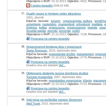
Objavljeno v RUP:
15.10.2013;
Ogledov:
4422;
Prenosov:
12
Celotno besedilo
(548,42 KB)
37.
Quality issues in heritage visitor attractions
2001, zbornik
Ključne besede:
turizem
,
organizacijska kultura
,
turističn
upravljanje
,
nasledstvo
,
znamenitosti
,
prihodnost
,
kvaliteta
,
v
življenja
,
kritika
,
organizacija
,
organiziranost
,
metode
,
uspe
človeški kapital
,
zborniki
,
priročniki
,
vodiči
Objavljeno v RUP:
15.10.2013;
Ogledov:
7239;
Prenosov:
18
Povezava na celotno besedilo
38.
Organiziranost timskega dela v organizaciji
Špela Šimnovec
, 2010, diplomsko delo
Ključne besede:
gospodarske družbe
,
management
,
organizi
Objavljeno v RUP:
15.10.2013;
Ogledov:
4779;
Prenosov:
17
Povezava na celotno besedilo
Gradivo ima več datotek!
Več...
39.
Oblikovanje strategije razvoja športnega društva
Tomislav Kostanjšek
, 2007, diplomsko delo
Ključne besede:
nepridobitne organizacije
,
trženje
,
managem
Objavljeno v RUP:
15.10.2013;
Ogledov:
5723;
Prenosov:
18
Povezava na celotno besedilo
Gradivo ima več datotek!
Več...
40.
Vpliv krize na počitniške namere Slovencev
Aleš Trunk
, 2010, diplomsko delo