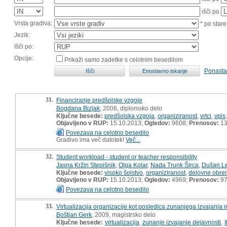
išči po
Vrsta gradiva:
* po stare
Jezik:
Išči po:
Opcije:
Prikaži samo zadetke s celotnim besedilom
Ponasta
31.
Financiranje predšolske vzgoje
Bogdana Bizjak
, 2006, diplomsko delo
Ključne besede:
predšolska vzgoja
,
organiziranost
,
vrtci
,
vpis
Objavljeno v RUP:
15.10.2013;
Ogledov:
9608;
Prenosov:
13
Povezava na celotno besedilo
Gradivo ima več datotek!
Več...
32.
Student workload - student or teacher responsibility
Jasna Kržin Stepišnik
,
Olga Kolar
,
Nada Trunk Širca
,
Dušan Le
Ključne besede:
visoko šolstvo
,
organiziranost
,
delovne obre
Objavljeno v RUP:
15.10.2013;
Ogledov:
4969;
Prenosov:
9
Povezava na celotno besedilo
33.
Virtualizacija organizacije kot posledica zunanjega izvajanja i
Boštjan Gerk
, 2009, magistrsko delo
Ključne besede:
virtualizacija
,
zunanje izvajanje dejavnosti
,