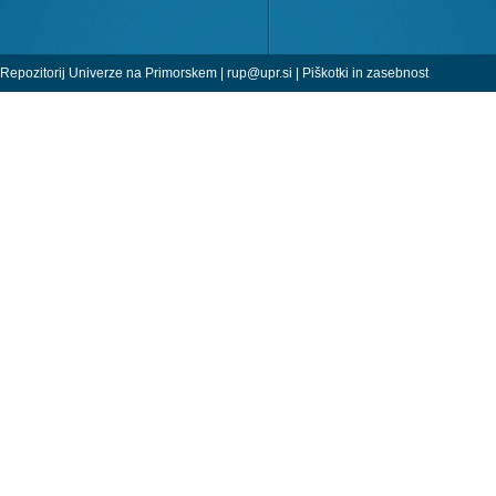
Repozitorij Univerze na Primorskem |
rup@upr.si
|
Piškotki in zasebnost