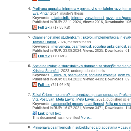
4.
Pretirana uporaba interneta v povezavi s socialnim razvojem 
Eva Pintar
, 2024, master's thesis
Keywords:
mladostniki
,
internet
,
zasvojenost
,
razvoj možgano
Published in RUP:
22.11.2024;
Views:
2016;
Downloads:
10
Full text
(717,55 KB)
5.
Osamljenost med študentkami : razvoj, implementacija in eval
Tamara Horvat
, 2024, master's thesis
Keywords:
intervencija
,
osamljenost
,
socialna anksioznost
,
š
Published in RUP:
23.08.2024;
Views:
2025;
Downloads:
61
Full text
(1,81 MB)
6.
Socialna izolacija starostnikov v domovih za starejše med epi
Kristina Štremfelj
, 2023, undergraduate thesis
Keywords:
Covid-19
,
osamljenost
,
socialna izolacija
,
dom za 
Published in RUP:
03.04.2023;
Views:
4439;
Downloads:
89
Full text
(741,96 KB)
7.
Zakaj Črtomir ne umre? : preprečevanje samomora po Prešer
Vita Poštuvan
,
Meta Lavrič
,
Meta Lavrič
, 2021, published scien
Keywords:
samomorilni proces
,
osamljenost
,
želja po samom
Published in RUP:
16.07.2021;
Views:
3471;
Downloads:
11
Link to full text
This document has more files!
More...
8.
Primerjava osamljenosti in subjektivnega blagostanja v času 