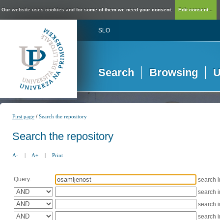
Our website uses cookies and for some of them we need your consent.
Edit consent...
SLO
Search
Browsing
U
/
First page
Search the repository
Search the repository
A-
|
A+
|
Print
Query:
search 
search 
search 
search 