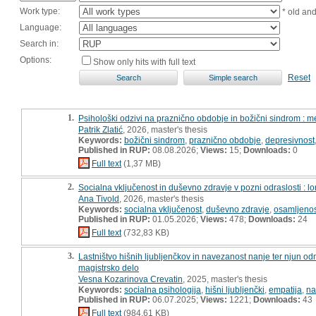
Work type:
* old an
Language:
Search in:
Options:
Show only hits with full text
Reset
1.
Psihološki odzivi na praznično obdobje in božični sindrom : 
Patrik Zlatić
, 2026, master's thesis
Keywords:
božični sindrom
,
praznično obdobje
,
depresivnost
Published in RUP:
08.08.2026;
Views:
15;
Downloads:
0
Full text
(1,37 MB)
2.
Socialna vključenost in duševno zdravje v pozni odraslosti :
Ana Tivold
, 2026, master's thesis
Keywords:
socialna vključenost
,
duševno zdravje
,
osamljenos
Published in RUP:
01.05.2026;
Views:
478;
Downloads:
24
Full text
(732,83 KB)
3.
Lastništvo hišnih ljubljenčkov in navezanost nanje ter njun odn
magistrsko delo
Vesna Kozarinova Crevatin
, 2025, master's thesis
Keywords:
socialna psihologija
,
hišni ljubljenčki
,
empatija
,
na
Published in RUP:
06.07.2025;
Views:
1221;
Downloads:
43
Full text
(984,61 KB)