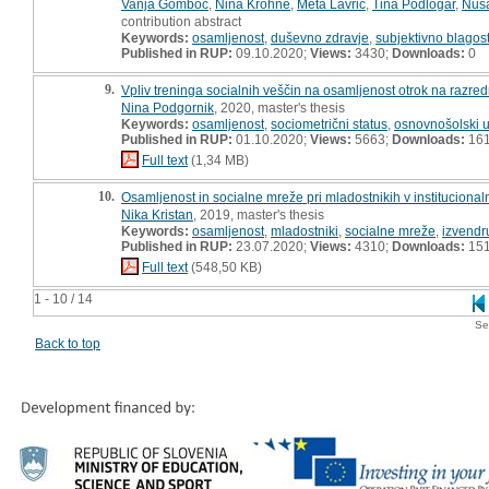
Vanja Gomboc
,
Nina Krohne
,
Meta Lavrič
,
Tina Podlogar
,
Nuša
contribution abstract
Keywords:
osamljenost
,
duševno zdravje
,
subjektivno blagos
Published in RUP:
09.10.2020;
Views:
3430;
Downloads:
0
9.
Vpliv treninga socialnih veščin na osamljenost otrok na razred
Nina Podgornik
, 2020, master's thesis
Keywords:
osamljenost
,
sociometrični status
,
osnovnošolski 
Published in RUP:
01.10.2020;
Views:
5663;
Downloads:
16
Full text
(1,34 MB)
10.
Osamljenost in socialne mreže pri mladostnikih v institucionaln
Nika Kristan
, 2019, master's thesis
Keywords:
osamljenost
,
mladostniki
,
socialne mreže
,
izvendr
Published in RUP:
23.07.2020;
Views:
4310;
Downloads:
15
Full text
(548,50 KB)
1 - 10 / 14
Se
Back to top