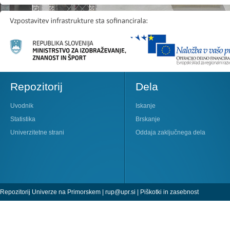
Repozitorij
Dela
Uvodnik
Iskanje
Statistika
Brskanje
Univerzitetne strani
Oddaja zaključnega dela
Repozitorij Univerze na Primorskem |
rup@upr.si
|
Piškotki in zasebnost