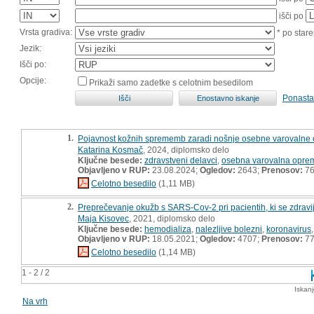
išči po
Vrsta gradiva:
* po stare
Jezik:
Išči po:
Opcije:
Prikaži samo zadetke s celotnim besedilom
Ponasta
1.
Pojavnost kožnih sprememb zaradi nošnje osebne varovalne 
Katarina Kosmač
, 2024, diplomsko delo
Ključne besede:
zdravstveni delavci
,
osebna varovalna opre
Objavljeno v RUP:
23.08.2024;
Ogledov:
2643;
Prenosov:
7
Celotno besedilo
(1,11 MB)
2.
Preprečevanje okužb s SARS-Cov-2 pri pacientih, ki se zdravi
Maja Kisovec
, 2021, diplomsko delo
Ključne besede:
hemodializa
,
nalezljive bolezni
,
koronavirus
Objavljeno v RUP:
18.05.2021;
Ogledov:
4707;
Prenosov:
7
Celotno besedilo
(1,14 MB)
1 - 2 / 2
Iskan
Na vrh