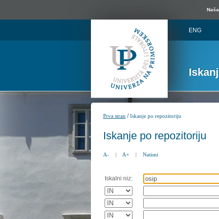
Naša 
ENG
Iskan
/
Prva stran
Iskanje po repozitoriju
Iskanje po repozitoriju
A-
|
A+
|
Natisni
Iskalni niz: