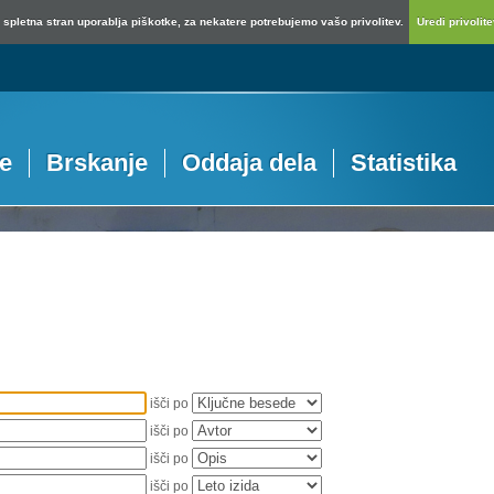
spletna stran uporablja piškotke, za nekatere potrebujemo vašo privolitev.
Uredi privolitev
je
Brskanje
Oddaja dela
Statistika
išči po
išči po
išči po
išči po