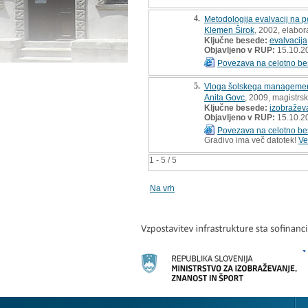
4.
Metodologija evalvacij na 
Klemen Širok
, 2002, elabora
Ključne besede:
evalvacija
Objavljeno v RUP:
15.10.2
Povezava na celotno be
5.
Vloga šolskega management
Anita Govc
, 2009, magistrs
Ključne besede:
izobražev
Objavljeno v RUP:
15.10.2
Povezava na celotno be
Gradivo ima več datotek!
Ve
1 - 5 / 5
Na vrh