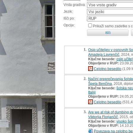
Vrsta gradiva:
Jezik:
Išči po:
Opcije:
Prikaži samo zadetke s 
1.
Osip učiteljev v osnovnih šo
Amadeja Lavrenčič
, 2024, 
Ključne besede:
osip učitel
Objavljeno v RUP:
23.09.2
Celotno besedilo
(1,09 
2.
Načini preprečevanja šolsk
Špela Benčina
, 2018, dipl
Ključne besede:
šolska ne
Italiji
Objavljeno v RUP:
24.05.2
Celotno besedilo
(531,4
3.
Are we at risk of dumbing d
Viktorija Florjančič
, 2015, o
Ključne besede:
visoko šol
Objavljeno v RUP:
14.10.2
Povezava na celotno be