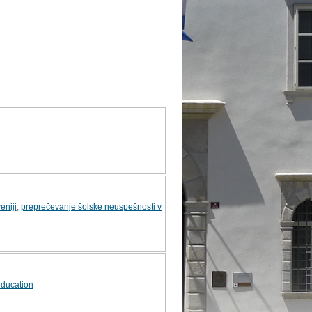
eniji
,
preprečevanje šolske neuspešnosti v
education