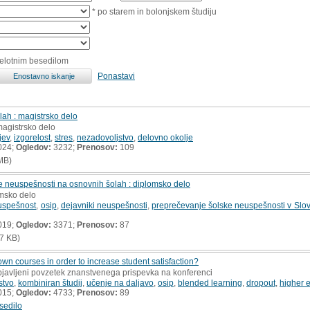
* po starem in bolonjskem študiju
celotnim besedilom
Ponastavi
lah : magistrsko delo
magistrsko delo
jev
,
izgorelost
,
stres
,
nezadovoljstvo
,
delovno okolje
024;
Ogledov:
3232;
Prenosov:
109
MB)
e neuspešnosti na osnovnih šolah : diplomsko delo
omsko delo
uspešnost
,
osip
,
dejavniki neuspešnosti
,
preprečevanje šolske neuspešnosti v Slov
019;
Ogledov:
3371;
Prenosov:
87
7 KB)
own courses in order to increase student satisfaction?
bjavljeni povzetek znanstvenega prispevka na konferenci
stvo
,
kombiniran študij
,
učenje na daljavo
,
osip
,
blended learning
,
dropout
,
higher 
015;
Ogledov:
4733;
Prenosov:
89
sedilo