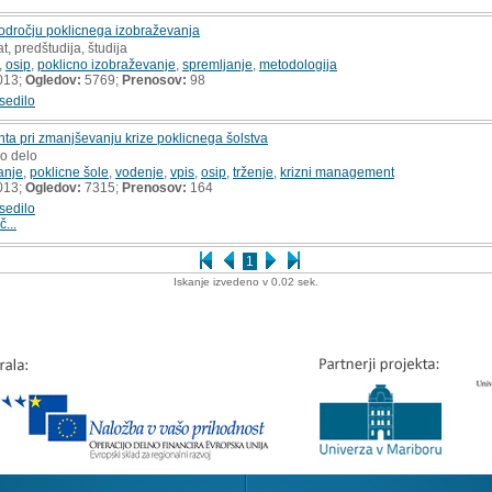
področju poklicnega izobraževanja
t, predštudija, študija
,
osip
,
poklicno izobraževanje
,
spremljanje
,
metodologija
013;
Ogledov:
5769;
Prenosov:
98
sedilo
a pri zmanjševanju krize poklicnega šolstva
ko delo
anje
,
poklicne šole
,
vodenje
,
vpis
,
osip
,
trženje
,
krizni management
013;
Ogledov:
7315;
Prenosov:
164
sedilo
č...
1
Iskanje izvedeno v 0.02 sek.