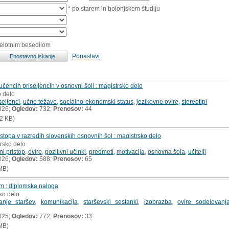
* po starem in bolonjskem študiju
celotnim besedilom
Ponastavi
čencih priseljencih v osnovni šoli : magistrsko delo
o delo
seljenci
,
učne težave
,
socialno-ekonomski status
,
jezikovne ovire
,
stereotipi
026;
Ogledov:
732;
Prenosov:
44
2 KB)
topa v razredih slovenskih osnovnih šol : magistrsko delo
trsko delo
ni pristop
,
ovire
,
pozitivni učinki
,
predmeti
,
motivacija
,
osnovna šola
,
učitelji
026;
Ogledov:
588;
Prenosov:
65
MB)
em : diplomska naloga
ko delo
anje staršev
,
komunikacija
,
starševski sestanki
,
izobrazba
,
ovire sodelovanj
025;
Ogledov:
772;
Prenosov:
33
MB)