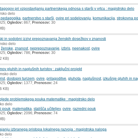
pedagogov pri vzpostavljanju partnerskega odnosa s starši v vrtcu : magistrsko delo
rsko delo
a pedagogika
,
partnerstvo s starši
,
ovire pri sodelovanju
,
komunikacija
,
strokovna p
025;
Ogledov:
867;
Prenosov:
30
MB)
ki in sodobni izzivi prepoznavanja ženskih dosežkov v znanosti
omsko delo
,
ženske
,
znanost
,
neprepoznavanje
,
izbris
,
neenakost
,
ovire
025;
Ogledov:
786;
Prenosov:
30
2 KB)
mov gluhih in naglušnih turistov : zaključni projekt
omsko delo
rist
,
dostopni turizem
,
ovire
,
prilagoditve
,
gluhota
,
naglušnost
,
izkušnje gluhih in na
025;
Ogledov:
1377;
Prenosov:
24
6 KB)
ev glede problemskega pouka matematike : magistrsko delo
sko delo
i pouk
,
matematika
,
stališča učiteljev
,
ovire
,
razredni pouk
025;
Ogledov:
2096;
Prenosov:
74
MB)
zvajanju izbranega pristopa lokalnega razvoja : magistrska naloga
sko delo