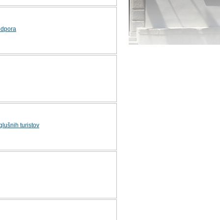
odpora
glušnih turistov