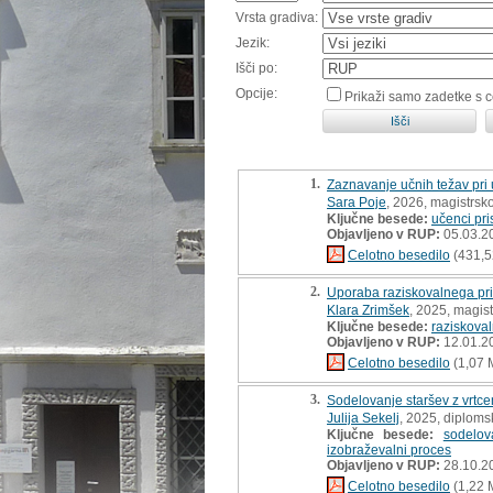
Vrsta gradiva:
Jezik:
Išči po:
Opcije:
Prikaži samo zadetke s 
1.
Zaznavanje učnih težav pri u
Sara Poje
, 2026, magistrsk
Ključne besede:
učenci pri
Objavljeno v RUP:
05.03.2
Celotno besedilo
(431,5
2.
Uporaba raziskovalnega pris
Klara Zrimšek
, 2025, magis
Ključne besede:
raziskoval
Objavljeno v RUP:
12.01.2
Celotno besedilo
(1,07 
3.
Sodelovanje staršev z vrtc
Julija Sekelj
, 2025, diploms
Ključne besede:
sodelov
izobraževalni proces
Objavljeno v RUP:
28.10.2
Celotno besedilo
(1,22 