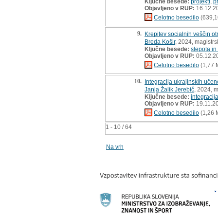
Ključne besede:
projekti
,
p
Objavljeno v RUP:
16.12.2
Celotno besedilo
(639,1
9.
Krepitev socialnih veščin ot
Breda Košir
, 2024, magistrs
Ključne besede:
slepota in
Objavljeno v RUP:
05.12.2
Celotno besedilo
(1,77 
10.
Integracija ukrajinskih uče
Janja Žalik Jerebič
, 2024, 
Ključne besede:
integracij
Objavljeno v RUP:
19.11.2
Celotno besedilo
(1,26 
1 - 10 / 64
Na vrh