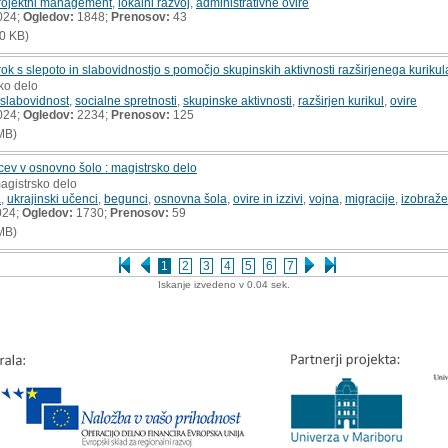
rojektni management
,
lokalni razvoj
,
administrativne ovire
024;
Ogledov:
1848;
Prenosov:
43
0 KB)
rok s slepoto in slabovidnostjo s pomočjo skupinskih aktivnosti razširjenega kurikul
ko delo
 slabovidnost
,
socialne spretnosti
,
skupinske aktivnosti
,
razširjen kurikul
,
ovire
024;
Ogledov:
2234;
Prenosov:
125
MB)
ncev v osnovno šolo : magistrsko delo
magistrsko delo
a
,
ukrajinski učenci
,
begunci
,
osnovna šola
,
ovire in izzivi
,
vojna
,
migracije
,
izobraž
024;
Ogledov:
1730;
Prenosov:
59
MB)
1
2
3
4
5
6
7
Iskanje izvedeno v 0.04 sek.