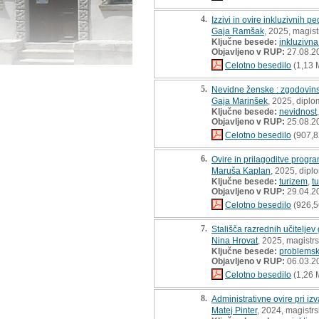
4.
Izzivi in ovire inkluzivnih 
Gaja Ramšak
, 2025, magist
Ključne besede:
inkluzivn
Objavljeno v RUP:
27.08.2
Celotno besedilo
(1,13 
5.
Nevidne ženske : zgodovins
Gaja Marinšek
, 2025, dipl
Ključne besede:
nevidnost
Objavljeno v RUP:
25.08.2
Celotno besedilo
(907,8
6.
Ovire in prilagoditve progra
Maruša Kaplan
, 2025, dipl
Ključne besede:
turizem
,
tu
Objavljeno v RUP:
29.04.2
Celotno besedilo
(926,5
7.
Stališča razrednih učitelj
Nina Hrovat
, 2025, magistr
Ključne besede:
problemsk
Objavljeno v RUP:
06.03.2
Celotno besedilo
(1,26 
8.
Administrativne ovire pri i
Matej Pinter
, 2024, magistr