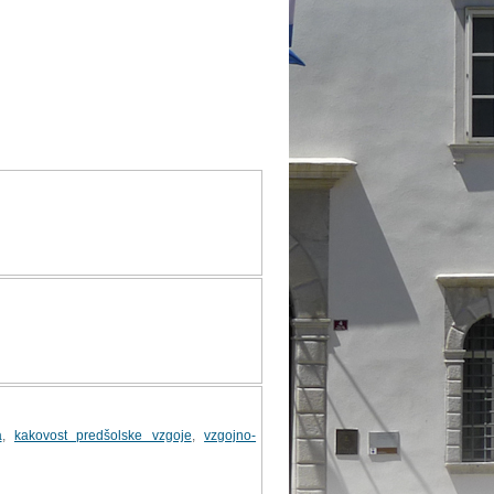
a
,
kakovost predšolske vzgoje
,
vzgojno-