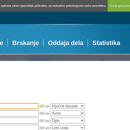
spletna stran uporablja piškotke, za nekatere potrebujemo vašo privolitev.
Uredi privolitev
je
Brskanje
Oddaja dela
Statistika
išči po
išči po
išči po
išči po