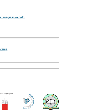
a : magistrsko delo
evanje