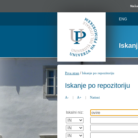
Naša 
ENG
Iskan
/
Prva stran
Iskanje po repozitoriju
Iskanje po repozitoriju
A-
|
A+
|
Natisni
Iskalni niz: