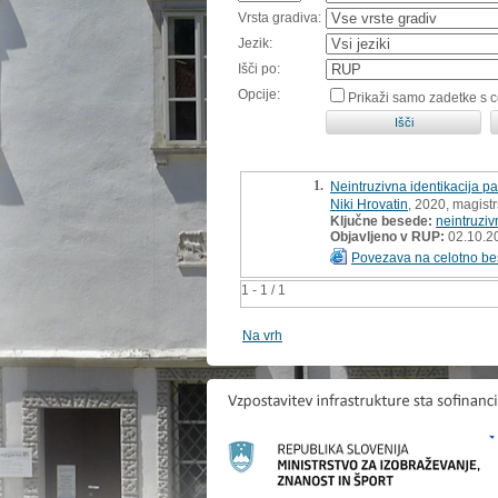
Vrsta gradiva:
Jezik:
Išči po:
Opcije:
Prikaži samo zadetke s 
1.
Neintruzivna identikacija p
Niki Hrovatin
, 2020, magist
Ključne besede:
neintruziv
Objavljeno v RUP:
02.10.2
Povezava na celotno be
1 - 1 / 1
Na vrh