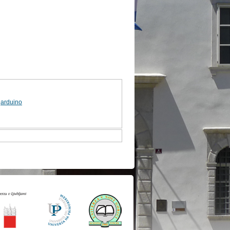
,
arduino