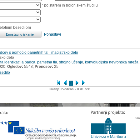
* po starem in bolonjskem študiju
celotnim besedilom
Ponastavi
adcev s pomočjo pametnih tal : magistrsko delo
rsko delo
na identikacija padca
,
pametna tla
,
strojno učenje
,
konvolucijska nevronska mreža
020;
Ogledov:
5548;
Prenosov:
25
sedilo
1
Iskanje izvedeno v 0.01 sek.