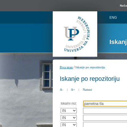
Naša 
ENG
Iskan
/
Prva stran
Iskanje po repozitoriju
Iskanje po repozitoriju
A-
|
A+
|
Natisni
Iskalni niz: