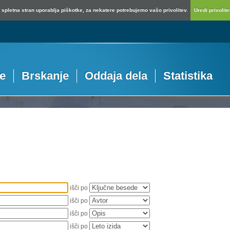
spletna stran uporablja piškotke, za nekatere potrebujemo vašo privolitev.
Uredi privolitev
je
Brskanje
Oddaja dela
Statistika
išči po
išči po
išči po
išči po