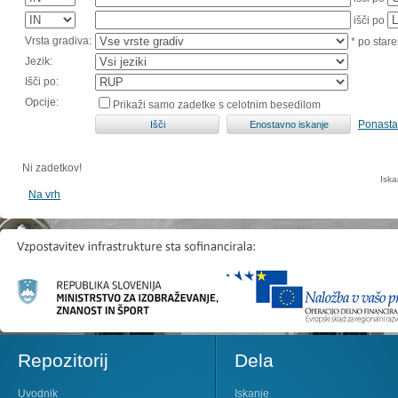
išči po
Vrsta gradiva:
* po stare
Jezik:
Išči po:
Opcije:
Prikaži samo zadetke s celotnim besedilom
Ponasta
Ni zadetkov!
Iska
Na vrh
Repozitorij
Dela
Uvodnik
Iskanje