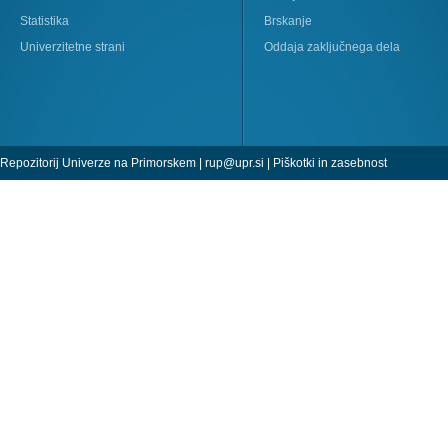
Statistika
Brskanje
Univerzitetne strani
Oddaja zaključnega dela
Repozitorij Univerze na Primorskem |
rup@upr.si
|
Piškotki in zasebnost