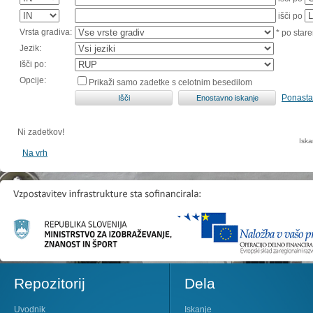
išči po
Vrsta gradiva:
* po stare
Jezik:
Išči po:
Opcije:
Prikaži samo zadetke s celotnim besedilom
Ponasta
Ni zadetkov!
Iska
Na vrh
Repozitorij
Dela
Uvodnik
Iskanje