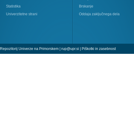
Statistika
Brskanje
Univerzitetne strani
Oddaja zaključnega dela
Repozitorij Univerze na Primorskem |
rup@upr.si
|
Piškotki in zasebnost