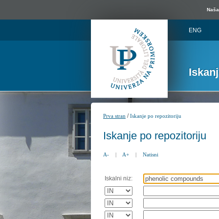
Naša 
ENG
Iskan
/
Prva stran
Iskanje po repozitoriju
Iskanje po repozitoriju
A-
|
A+
|
Natisni
Iskalni niz: