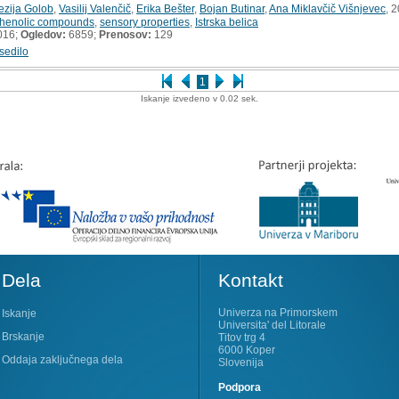
ezija Golob
,
Vasilij Valenčič
,
Erika Bešter
,
Bojan Butinar
,
Ana Miklavčič Višnjevec
, 
henolic compounds
,
sensory properties
,
Istrska belica
016;
Ogledov:
6859;
Prenosov:
129
sedilo
1
Iskanje izvedeno v 0.02 sek.
Dela
Kontakt
Univerza na Primorskem
Iskanje
Universita' del Litorale
Brskanje
Titov trg 4
6000 Koper
Oddaja zaključnega dela
Slovenija
Podpora