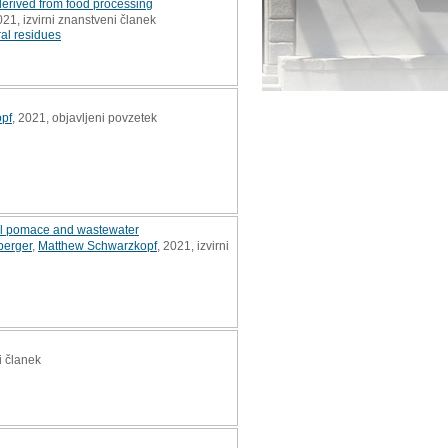
erived from food processing
021, izvirni znanstveni članek
ral residues
pf
, 2021, objavljeni povzetek
mill pomace and wastewater
berger
,
Matthew Schwarzkopf
, 2021, izvirni
i članek