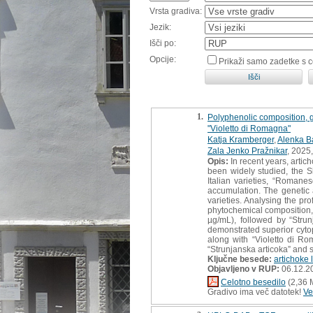
Vrsta gradiva:
Jezik:
Išči po:
Opcije:
Prikaži samo zadetke s 
1.
Polyphenolic composition, ge
"Violetto di Romagna"
Katja Kramberger
,
Alenka Ba
Zala Jenko Pražnikar
, 2025,
Opis:
In recent years, artic
been widely studied, the S
Italian varieties, “Romanes
accumulation. The genetic 
varieties. Analysing the pro
phytochemical composition, 
µg/mL), followed by “Strun
demonstrated superior cytop
along with “Violetto di Rom
“Strunjanska articoka” and su
Ključne besede:
artichoke 
Objavljeno v RUP:
06.12.2
Celotno besedilo
(2,36 
Gradivo ima več datotek!
Ve