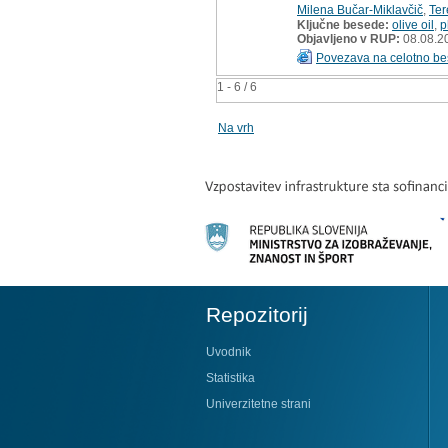
Milena Bučar-Miklavčič
,
Ter
Ključne besede:
olive oil
,
p
Objavljeno v RUP:
08.08.2
Povezava na celotno be
1 - 6 / 6
Na vrh
Repozitorij
Uvodnik
Statistika
Univerzitetne strani