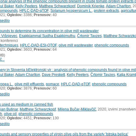
l analysis of the phenolic compounds present in crude tomato protein extracts d
ul Baker
,
Kelly Peeters
,
Matthew Schwarzkopf
,
Dominik Krienke
,
Adam Charlton
, 2
 compounds
,
HPLC-DAD-qTOF
,
Solanum lycopersicum L.
,
protein extracts
,
agricultu
021;
Ogledov:
3386;
Prenosov:
40
sedilo
ounds to determine its concentration in olive mill wastewater
č Višnjevec
,
Esakkiammal Sudha Esakkimuthu
,
Črtomir Tavzes
,
Matthew Schwarzko
 konferenci
 techniques
,
HPLC-DAD-ESI-QTOF
,
olive mill wastewater
,
phenolic compounds
021;
Ogledov:
3603;
Prenosov:
64
MB)
č...
nery in Slovenia bElektronski vir : analysis of phenolic compounds found in olive 
ul Baker
,
Adam Charlton
,
Dave Preskett
,
Kelly Peeters
,
Črtomir Tavzes
,
Katja Kram
ropea L.
,
olive mill effluents
,
pomace
,
HPLC-DAD-qTOF
,
phenolic compounds
020;
Ogledov:
3876;
Prenosov:
60
sedilo
ils used as medium in canned fish
jan Butinar
,
Matthew Schwarzkopf
,
Milena Bučar-Miklavčič
, 2020, izvirni znanstven
sh
,
olive oil
,
phenolic compounds
020;
Ogledov:
4451;
Prenosov:
130
sedilo
unds and sensory properties of virgin olive oils from the variety 'Istrska belica'