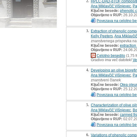
2.
HPLC-DAD-qTOF compositiona
Ana Miklavčič Višnjevec
,
Pa
Ključne besede:
phenolic
Objavljeno v RUP:
26.10.2
Povezava na celotno be
3.
Extraction of phenolic comp
Kelly Peeters
,
Ana Miklavči
znanstvenega prispevka na
Ključne besede:
extraction
Objavljeno v RUP:
24.06.2
Celotno besedilo
(1,75 
Gradivo ima več datotek!
Ve
4.
Developing an olive biorefi
Ana Miklavčič Višnjevec
,
Pa
znanstveni članek
Ključne besede:
Olea oleu
Objavljeno v RUP:
25.12.2
Povezava na celotno be
5.
Characterization of olive o
Ana Miklavčič Višnjevec
,
Bo
Ključne besede:
canned fi
Objavljeno v RUP:
02.07.2
Povezava na celotno be
6.
Variations of phenolic compo