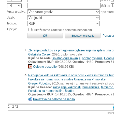
išči po
Vrsta gradiva:
* po stare
Jezik:
Išči po:
Opcije:
Prikaži samo zadetke s celotnim besedilom
Ponasta
1.
Zbiranje podatkov za prilagojeno oglaševanje na spletu : na
Gabrijela Cojzer
, 2020, diplomsko delo
Ključne besede:
spletno oglaševanje
,
poblagovljenje
,
Googl
Objavljeno v RUP:
09.02.2022;
Ogledov:
4489;
Prenosov:
6
Celotno besedilo
(968,26 KB)
2.
Razvijanje kulture kakovosti in odličnosti - kriza in izzivi za h
Fakulteti za humanistične študije Univerze na Primorskem
Gregor Pobežin
, 2015, samostojni znanstveni sestavek ali pog
Ključne besede:
razvijanje kakovosti
,
humanistika
,
terciarn
Fakulteta za humanistične študije
Objavljeno v RUP:
14.10.2015;
Ogledov:
4874;
Prenosov:
7
Povezava na celotno besedilo
1 - 2 / 2
Iskan