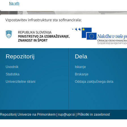
Na vrh
Repozitorij
Dela
Uvodnik
Iskanje
Statistika
Brskanje
Univerzitetne strani
Oddaja zaključnega dela
Repozitorij Univerze na Primorskem |
rup@upr.si
|
Piškotki in zasebnost