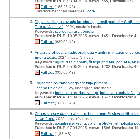
Published in RUP:
03.04.2026;
Views:
555;
Downloads:
7
Full text
(166,25 KB)
This document has more files!
More...
3.
Digitalizacija poslovanja kot strategije rasti podjetij v Srbiji :
Tamara Janković
, 2024, master's thesis
Keywords:
strategija
,
rast
,
podjetja
Published in RUP:
19.05.2025;
Views:
1451;
Downloads:
41
Full text
(930,99 KB)
4.
Analiza prehoda iz tradicionalnega v agilni management proje
Endira Lozić
, 2024, master's thesis
Keywords:
agilni
,
tradicionalni
,
študija primera
,
podjetja
,
anal
Published in RUP:
05.05.2025;
Views:
1282;
Downloads:
47
Full text
(806,65 KB)
5.
Trajnostna oskrbna veriga : študija primera
Tatjana Pavlović
, 2025, undergraduate thesis
Keywords:
trajnostna oskrbna veriga
,
trajnostna embalaža
,
r
Published in RUP:
14.04.2025;
Views:
1547;
Downloads:
41
Full text
(706,85 KB)
6.
Odnos staršev do uporabe družbenih omrežij slovenskih mlado
Miran Perič
, 2025, master's thesis
Keywords:
socialni marketing
,
vpliv na otroke
,
tehnološka pod
Published in RUP:
07.04.2025;
Views:
1596;
Downloads:
49
Full text
(1,32 MB)