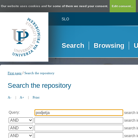
Our website uses cookies and for some of them we need your consent.
Edit consent...
SLO
Search
Browsing
U
/
First page
Search the repository
Search the repository
A-
|
A+
|
Print
Query:
search 
search 
search 
search 