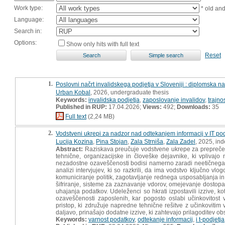
Work type:
* old an
Language:
Search in:
Options:
Show only hits with full text
Reset
1.
Poslovni načrt invalidskega podjetja v Sloveniji : diplomska n
Urban Kobal
, 2026, undergraduate thesis
Keywords:
invalidska podjetja
,
zaposlovanje invalidov
,
trajno
Published in RUP:
17.04.2026;
Views:
492;
Downloads:
35
Full text
(2,24 MB)
2.
Vodstveni ukrepi za nadzor nad odtekanjem informacij v IT po
Lucija Kozina
,
Pina Stojan
,
Zala Strniša
,
Zala Zadel
, 2025, in
Abstract:
Raziskava preučuje vodstvene ukrepe za preprečevan
tehnične, organizacijske in človeške dejavnike, ki vplivaj
nezadostne ozaveščenosti bodisi namerno zaradi neetičnega r
analizi intervjujev, ki so razkrili, da ima vodstvo ključno vl
komuniciranje politik, zagotavljanje rednega usposabljanja in
šifriranje, sisteme za zaznavanje vdorov, omejevanje dostopa
uhajanja podatkov. Udeleženci so hkrati izpostavili izzive, 
ozaveščenosti zaposlenih, kar pogosto oslabi učinkovitost
pristop, ki združuje napredne tehnične rešitve z učinkovitim
daljavo, prinašajo dodatne izzive, ki zahtevajo prilagoditev obs
Keywords:
varnost podatkov
,
odtekanje informacij
,
i t-podjetja