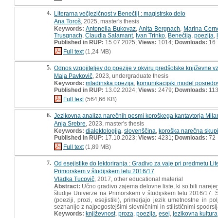
4.
Literarna večjezičnost v Benečiji : magistrsko delo
Ana Toroš
, 2025, master's thesis
Keywords:
Antonella Bukovaz
,
Anita Bergnach
,
Marina Cerne
Trusgnach
,
Claudia Salamant
,
Ivan Trinko
,
Benečija
,
poezija
,
Published in RUP:
15.07.2025;
Views:
1014;
Downloads:
16
Full text
(1,24 MB)
5.
Odnos vzgojiteljev do poezije v okviru predšolske književne v
Maja Pavkovič
, 2023, undergraduate thesis
Keywords:
mladinska poezija
,
komunikacijski model posredov
Published in RUP:
13.02.2024;
Views:
2479;
Downloads:
11
Full text
(564,66 KB)
6.
Jezikovna analiza narečnih pesmi koroškega kantavtorja Mila
Anja Srebre
, 2023, master's thesis
Keywords:
dialektologija
,
slovenščina
,
koroška narečna skup
Published in RUP:
17.10.2023;
Views:
4231;
Downloads:
72
Full text
(1,89 MB)
7.
Od esejistike do lektoriranja : Gradivo za vaje pri predmetu Li
Primorskem v študijskem letu 2016/17
Vladka Tucovič
, 2017, other educational material
Abstract:
Učno gradivo zajema delovne liste, ki so bili narejen
študije Univerze na Primorskem v študijskem letu 2016/17. Š
(poeziji, prozi, esejistiki), primerjajo jezik umetnostne in 
seznanijo z najpogostejšimi slovničnimi in stilističnimi spodrsl
Keywords:
književnost
,
proza
,
poezija
,
esej
,
jezikovna kultura