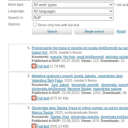
Work type:
* old an
Language:
Search in:
Options:
Show only hits with full text
Reset
1.
Povezovanje hip hopa in poezije pri pouku književnosti na razr
Gaber Krč
, 2026, master's thesis
Keywords:
poezija
,
hip hop
,
pouk književnosti
,
akcijska razis
Published in RUP:
03.07.2026;
Views:
215;
Downloads:
15
Full text
(1,79 MB)
2.
Metafora-realnost v poeziji Jureta Jakoba : magistrsko delo
Valentina Škrlj Fatur
, 2025, master's thesis
Keywords:
Jure Jakob
,
slovenski pesniki
,
slovenska poezi
slovenska književnost
,
literarne študije
,
magistrske naloge
Published in RUP:
25.09.2025;
Views:
1051;
Downloads:
58
Full text
(675,91 KB)
3.
Slovenska dela Stanka Vraza in njihov pomen za razvoj sloven
Manca Špolar
, 2025, undergraduate thesis
Keywords:
Stanko Vraz
,
slovenska poezija
,
slovenska knjiže
Published in RUP:
25.09.2025;
Views:
874;
Downloads:
10
Full text
(506,13 KB)