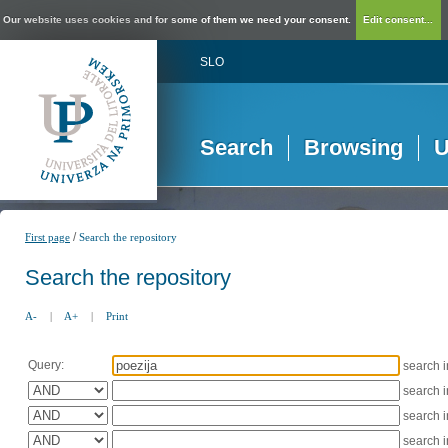
Our website uses cookies and for some of them we need your consent.
Edit consent...
SLO
Search
Browsing
U
/
First page
Search the repository
Search the repository
A-
|
A+
|
Print
Query:
search 
search 
search 
search 