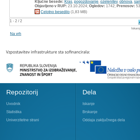
Ključne besede:
Kras
,
pogozdovanje
,
ozelenitev
,
obnova
,
san
Objavljeno v RUP:
23.10.2024;
Ogledov:
1742;
Prenosov:
5
Celotno besedilo
(1,83 MB)
1 - 2 / 2
Iskan
Na vrh
Repozitorij
Dela
Uvodnik
Iskanje
Statistika
Brskanje
Univerzitetne strani
Oddaja zaključnega dela