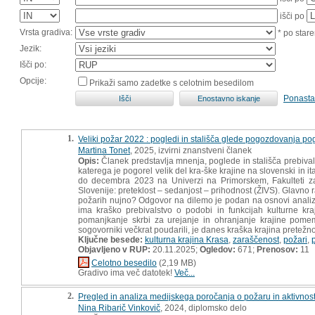
išči po
Vrsta gradiva:
* po stare
Jezik:
Išči po:
Opcije:
Prikaži samo zadetke s celotnim besedilom
Ponasta
1.
Veliki požar 2022 : pogledi in stališča glede pogozdovanja po
Martina Tonet
, 2025, izvirni znanstveni članek
Opis:
Članek predstavlja mnenja, poglede in stališča prebiva
katerega je pogorel velik del kra-ške krajine na slovenski in it
do decembra 2023 na Univerzi na Primorskem, Fakulteti za 
Slovenije: preteklost – sedanjost – prihodnost (ŽIVS). Glavno 
požarih nujno? Odgovor na dilemo je podan na osnovi analize 
ima kraško prebivalstvo o podobi in funkcijah kulturne kra
pomanjkanje skrbi za urejanje in ohranjanje krajine pomem
sogovorniki večkrat poudarili, je danes kraška krajina pret
Ključne besede:
kulturna krajina Krasa
,
zaraščenost
,
požari
,
Objavljeno v RUP:
20.11.2025;
Ogledov:
671;
Prenosov:
11
Celotno besedilo
(2,19 MB)
Gradivo ima več datotek!
Več...
2.
Pregled in analiza medijskega poročanja o požaru in aktivnost
Nina Ribarič Vinkovič
, 2024, diplomsko delo