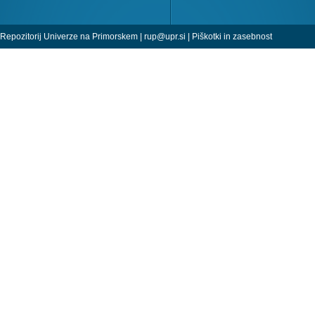
Repozitorij Univerze na Primorskem |
rup@upr.si
|
Piškotki in zasebnost