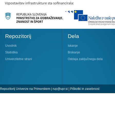
Repozitorij
Dela
Uvodnik
Iskanje
Statistika
Brskanje
Univerzitetne strani
Oddaja zaključnega dela
Repozitorij Univerze na Primorskem |
rup@upr.si
|
Piškotki in zasebnost