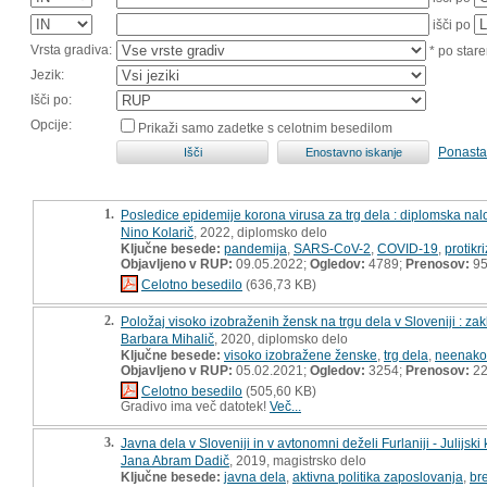
išči po
Vrsta gradiva:
* po stare
Jezik:
Išči po:
Opcije:
Prikaži samo zadetke s celotnim besedilom
Ponasta
1.
Posledice epidemije korona virusa za trg dela : diplomska na
Nino Kolarič
, 2022, diplomsko delo
Ključne besede:
pandemija
,
SARS-CoV-2
,
COVID-19
,
protikr
Objavljeno v RUP:
09.05.2022;
Ogledov:
4789;
Prenosov:
9
Celotno besedilo
(636,73 KB)
2.
Položaj visoko izobraženih žensk na trgu dela v Sloveniji : za
Barbara Mihalič
, 2020, diplomsko delo
Ključne besede:
visoko izobražene ženske
,
trg dela
,
neenako
Objavljeno v RUP:
05.02.2021;
Ogledov:
3254;
Prenosov:
22
Celotno besedilo
(505,60 KB)
Gradivo ima več datotek!
Več...
3.
Javna dela v Sloveniji in v avtonomni deželi Furlaniji - Julijski
Jana Abram Dadič
, 2019, magistrsko delo
Ključne besede:
javna dela
,
aktivna politika zaposlovanja
,
br