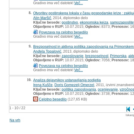
Gradivo ima več datotek!
Več...
8.
Otvoritev gostinskega lokala v času gospodarske krize : zaklj
Alin Maršič
, 2014, diplomsko delo
Ključne besede:
gostinstvo
,
ekonomska keiza
,
samozaposlite
Objavljeno v RUP:
10.07.2015;
Ogledov:
8373;
Prenosov:
16
Povezava na celotno besedilo
Gradivo ima več datotek!
Več...
9.
Brezposelnost in aktivna politika zaposlovanja na Primorskem
Anđela Topalović
, 2013, diplomsko delo
Ključne besede:
zaposlovanje
,
brezposelnost
,
Primorska
,
akt
Objavljeno v RUP:
10.07.2015;
Ogledov:
7056;
Prenosov:
18
Povezava na celotno besedilo
Gradivo ima več datotek!
Več...
10.
Analiza dejavnikov ustanavljanja podjetja
Irena Kušče
,
Doris Gomezelj Omerzel
, 2011, izvirni znanstven
Ključne besede:
politika zaposlovanja
,
ocenjevanje
,
vzročnos
Objavljeno v RUP:
10.07.2015;
Ogledov:
3738;
Prenosov:
12
Celotno besedilo
(127,65 KB)
1 - 10 / 22
Iskan
Na vrh