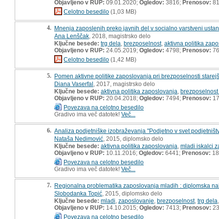
Objavljeno v RUP:
09.01.2020;
Ogledov:
3816;
Prenosov:
8
Celotno besedilo
(1,03 MB)
4.
Mnenja zaposlenih preko javnih del v socialno varstveni usta
Ana Lenščak
, 2018, magistrsko delo
Ključne besede:
trg dela
,
brezposelnost
,
aktivna politika zap
Objavljeno v RUP:
24.05.2019;
Ogledov:
4798;
Prenosov:
7
Celotno besedilo
(1,42 MB)
5.
Pomen aktivne politike zaposlovanja pri brezposelnosti starejši
Diana Vaserfal
, 2017, magistrsko delo
Ključne besede:
aktivna politika zaposlovanja
,
brezposelnost 
Objavljeno v RUP:
20.04.2018;
Ogledov:
7494;
Prenosov:
17
Povezava na celotno besedilo
Gradivo ima več datotek!
Več...
6.
Analiza podjetniške izobraževanja "Podjetno v svet podjetništ
Nataša Nedimović
, 2015, diplomsko delo
Ključne besede:
aktivna politika zaposlovanja
,
mladi iskalci z
Objavljeno v RUP:
10.11.2016;
Ogledov:
6441;
Prenosov:
18
Povezava na celotno besedilo
Gradivo ima več datotek!
Več...
7.
Regionalna problematika zaposlovanja mladih : diplomska na
Slobodanka Topić
, 2015, diplomsko delo
Ključne besede:
mladi
,
zaposlovanje
,
brezposelnost
,
trg dela
Objavljeno v RUP:
14.10.2015;
Ogledov:
7413;
Prenosov:
23
Povezava na celotno besedilo