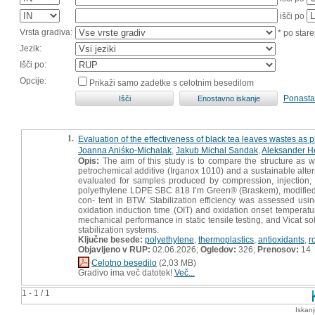
išči po
Vrsta gradiva:
* po stare
Jezik:
Išči po:
Opcije:
Prikaži samo zadetke s celotnim besedilom
Ponasta
1.
Evaluation of the effectiveness of black tea leaves wastes as p
Joanna Aniśko-Michalak
,
Jakub Michal Sandak
,
Aleksander H
Opis:
The aim of this study is to compare the structure as w
petrochemical additive (Irganox 1010) and a sustainable altern
evaluated for samples produced by compression, injection,
polyethylene LDPE SBC 818 I’m Green® (Braskem), modified 
con- tent in BTW. Stabilization efficiency was assessed usin
oxidation induction time (OIT) and oxidation onset temperatur
mechanical performance in static tensile testing, and Vicat 
stabilization systems.
Ključne besede:
polyethylene
,
thermoplastics
,
antioxidants
,
r
Objavljeno v RUP:
02.06.2026;
Ogledov:
326;
Prenosov:
14
Celotno besedilo
(2,03 MB)
Gradivo ima več datotek!
Več...
1 - 1 / 1
Iskan