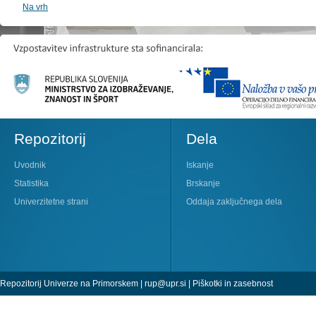
Na vrh
Repozitorij
Dela
Uvodnik
Iskanje
Statistika
Brskanje
Univerzitetne strani
Oddaja zaključnega dela
Repozitorij Univerze na Primorskem |
rup@upr.si
|
Piškotki in zasebnost