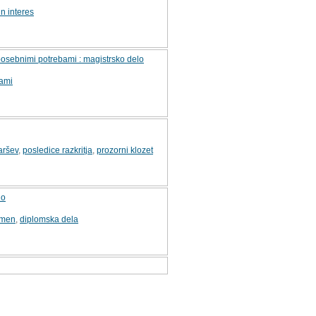
in interes
posebnimi potrebami : magistrsko delo
bami
aršev
,
posledice razkritja
,
prozorni klozet
lo
men
,
diplomska dela