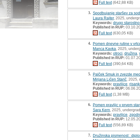
Full text
(642,88 KB)
3.
Spodbujanje staršev za sode
Laura Rajter
, 2025, undergr
Keywords:
drugo starostn
Published in RUP:
03.10.2
Full text
(630,05 KB)
4.
Pomen dnevne rutine v vrtc
Manca Kavka
, 2025, under
Keywords:
otroci
,
družina
,
Published in RUP:
01.07.2
Full text
(390,64 KB)
5.
Palček Smuk in zvezde med 
Mirjana Ličen Starič
, 2025,
Keywords:
pravljice
,
risan
Published in RUP:
06.06.2
Full text
(1,38 MB)
6.
Pomen pravljic v prvem sta
Sara Kern
, 2025, undergrad
Keywords:
pravljice
,
zgodnj
Published in RUP:
12.05.2
Full text
(556,89 KB)
7.
Družinska pismenost : dipl