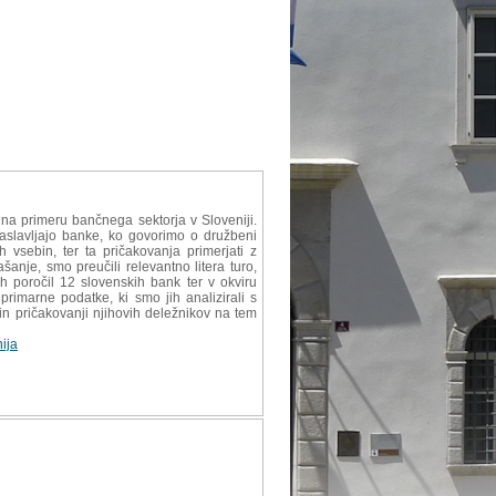
na primeru bančnega sektorja v Sloveniji.
naslavljajo banke, ko govorimo o družbeni
vsebin, ter ta pričakovanja primerjati z
anje, smo preučili relevantno litera turo,
h poročil 12 slovenskih bank ter v okviru
 primarne podatke, ki smo jih analizirali s
 pričakovanji njihovih deležnikov na tem
ija