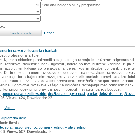
* old and bologna study programme
ext
Reset
jnostni razvoj v slovenskih bankah
2025, professional article
 izjemno aktualno problematiko trajnostnega razvoja in družbene odgovornosti 
 raziskave slovenskih bank ugotoviti, katere so tiste bistvene vsebine, ki jih 
em razvoju, ter kakšna so pričakovanja deležnikov in družbe do bank glede teh 
. Da bi dosegli namen raziskave ter odgovorili na postavljeno raziskovalno vpraš
rnostjo ter s trajnostnim razvojem v slovenskih bankah, opravili analizo letni
ukturiranih intervjujev z devetimi predstavniki deležniških skupin bank pridobili
ebine. Ugotovitve raziskave kažejo na določena razhajanja med odnosom bank in
di kot pripomoček pri pripravi trajnostnih poročil in strategij bank v bodoče.
,
pomen posameznih vsebin
,
družbena odgovornost
,
banke
,
deležniki bank
,
Sloven
026;
Views:
424;
Downloads:
23
es!
More...
: diplomsko delo
duate thesis
te
,
šola
,
razvoj vrednot
,
pomen vrednot
,
vrste vrednot
026;
Views:
502;
Downloads:
16