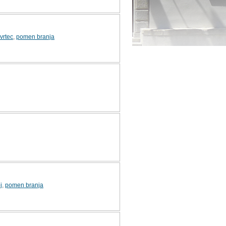
vrtec
,
pomen branja
j
,
pomen branja