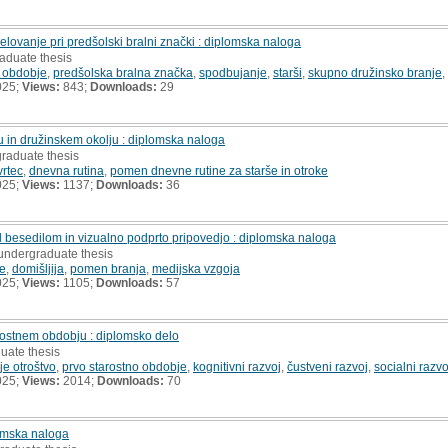
lovanje pri predšolski bralni znački : diplomska naloga
aduate thesis
o obdobje
,
predšolska bralna značka
,
spodbujanje
,
starši
,
skupno družinsko branje
,
025;
Views:
843;
Downloads:
29
u in družinskem okolju : diplomska naloga
graduate thesis
vrtec
,
dnevna rutina
,
pomen dnevne rutine za starše in otroke
025;
Views:
1137;
Downloads:
36
besedilom in vizualno podprto pripovedjo : diplomska naloga
 undergraduate thesis
ke
,
domišljija
,
pomen branja
,
medijska vzgoja
025;
Views:
1105;
Downloads:
57
rostnem obdobju : diplomsko delo
uate thesis
e otroštvo
,
prvo starostno obdobje
,
kognitivni razvoj
,
čustveni razvoj
,
socialni razvo
025;
Views:
2014;
Downloads:
70
omska naloga