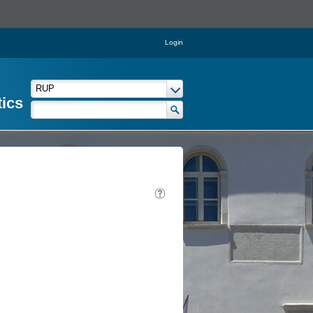
Login
tics