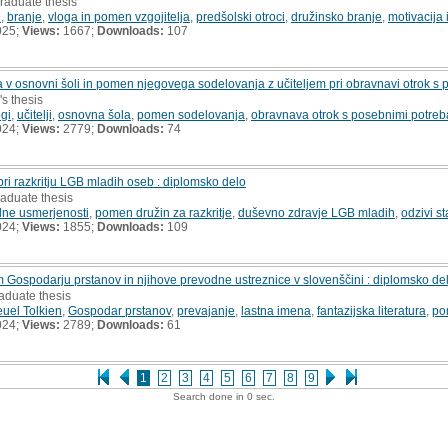
raduate thesis
e
,
branje
,
vloga in pomen vzgojitelja
,
predšolski otroci
,
družinsko branje
,
motivacija 
025;
Views:
1667;
Downloads:
107
v osnovni šoli in pomen njegovega sodelovanja z učiteljem pri obravnavi otrok s 
's thesis
gi
,
učitelji
,
osnovna šola
,
pomen sodelovanja
,
obravnava otrok s posebnimi potre
024;
Views:
2779;
Downloads:
74
i razkritju LGB mladih oseb : diplomsko delo
raduate thesis
olne usmerjenosti
,
pomen družin za razkritje
,
duševno zdravje LGB mladih
,
odzivi st
024;
Views:
1855;
Downloads:
109
 Gospodarju prstanov in njihove prevodne ustreznice v slovenščini : diplomsko de
aduate thesis
uel Tolkien
,
Gospodar prstanov
,
prevajanje
,
lastna imena
,
fantazijska literatura
,
po
024;
Views:
2789;
Downloads:
61
1
2
3
4
5
6
7
8
9
Search done in 0 sec.