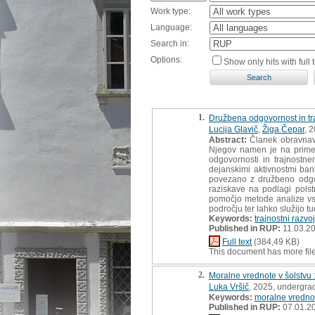
Work type:
Language:
Search in:
Options:
Show only hits with full t
1.
Družbena odgovornost in tra
Lucija Glavič
,
Žiga Čepar
, 
Abstract:
Članek obravnava
Njegov namen je na primeru
odgovornosti in trajnostn
dejanskimi aktivnostmi bank
povezano z družbeno odgovo
raziskave na podlagi polstr
pomočjo metode analize vs
področju ter lahko služijo tu
Keywords:
trajnostni razvoj
Published in RUP:
11.03.2
Full text
(384,49 KB)
This document has more fil
2.
Moralne vrednote v šolstvu 
Luka Vršič
, 2025, undergra
Keywords:
moralne vredno
Published in RUP:
07.01.2