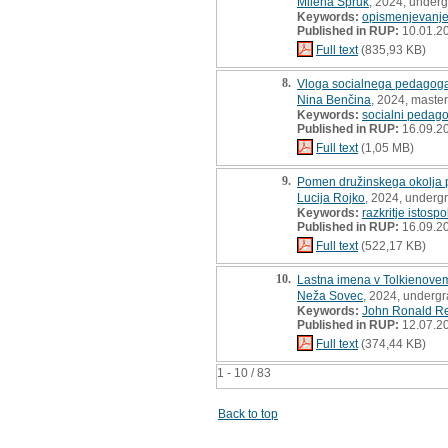
Milena Spruk
, 2024, underg
Keywords:
opismenjevanj
Published in RUP:
10.01.2
Full text
(835,93 KB)
8.
Vloga socialnega pedagoga 
Nina Benčina
, 2024, master
Keywords:
socialni pedago
Published in RUP:
16.09.2
Full text
(1,05 MB)
9.
Pomen družinskega okolja pr
Lucija Rojko
, 2024, underg
Keywords:
razkritje istosp
Published in RUP:
16.09.2
Full text
(522,17 KB)
10.
Lastna imena v Tolkienovem
Neža Sovec
, 2024, undergr
Keywords:
John Ronald Re
Published in RUP:
12.07.2
Full text
(374,44 KB)
1 - 10 / 83
Back to top