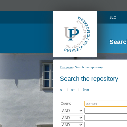
SLO
Searc
/
First page
Search the repository
Search the repository
A-
|
A+
|
Print
Query: