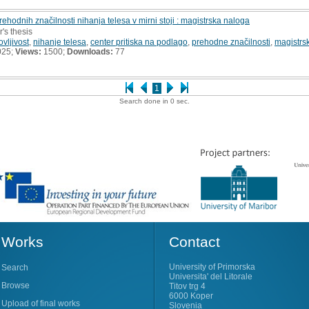
rehodnih značilnosti nihanja telesa v mirni stoji : magistrska naloga
r's thesis
vljivost
,
nihanje telesa
,
center pritiska na podlago
,
prehodne značilnosti
,
magistrs
025;
Views:
1500;
Downloads:
77
1
Search done in 0 sec.
Works
Contact
University of Primorska
Search
Universita' del Litorale
Browse
Titov trg 4
6000 Koper
Upload of final works
Slovenia