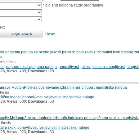
* old and bologna study programme
ext
Reset
a oprijema papirja za oceno jakosti palca in povezava z izbranimi testi telesne zmo
ga
r's thesis
tis
,
napredni test oprijema papirja
,
ponovljivost
,
jakost
,
telesna zmogljivost
,
magist
026;
Views:
409;
Downloads:
28
naprave MyotonPro® za ocenjevanje izbranih mišic trupa : magistrska naloga
thesis
šična togost
,
ponovljivost
,
veljavnost
,
magsitrske naloge
026;
Views:
600;
Downloads:
53
ikacije MyJump2 za vrednotenje izbranih indeksov pri navpičnem skoku : magistrsk
 thesis
kalni skok
,
ponovljivost
,
veljavnost
,
magistrske naloge
025;
Views:
923;
Downloads:
33