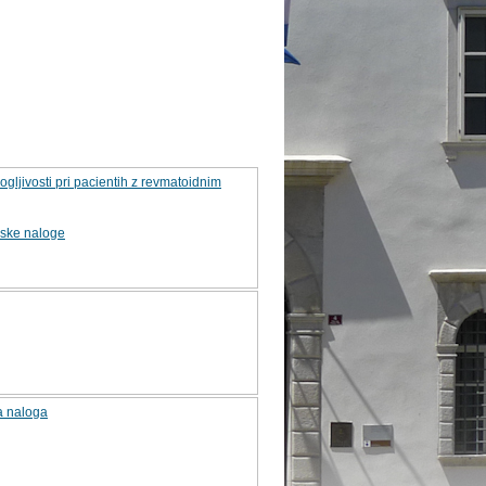
gljivosti pri pacientih z revmatoidnim
rske naloge
a naloga