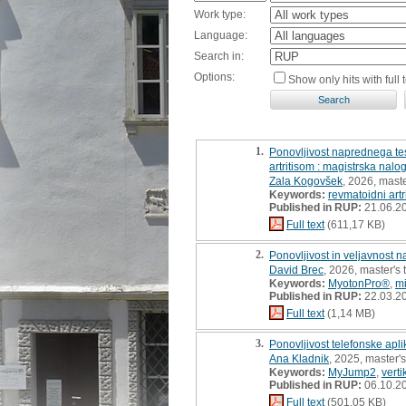
Work type:
Language:
Search in:
Options:
Show only hits with full t
1.
Ponovljivost naprednega test
artritisom : magistrska nalo
Zala Kogovšek
, 2026, maste
Keywords:
revmatoidni artri
Published in RUP:
21.06.2
Full text
(611,17 KB)
2.
Ponovljivost in veljavnost 
David Brec
, 2026, master's 
Keywords:
MyotonPro®
,
mi
Published in RUP:
22.03.2
Full text
(1,14 MB)
3.
Ponovljivost telefonske apl
Ana Kladnik
, 2025, master's
Keywords:
MyJump2
,
verti
Published in RUP:
06.10.2
Full text
(501,05 KB)