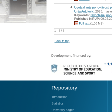
4.
Ugotavljanje ponovljivosti p
Urša Antolovič
, 2025, maste
Keywords:
ravnotežje
,
pono
Published in RUP:
09.02.2
Full text
(1,06 MB)
1 - 4 / 4
Back to top
Repository
Introduction
Statistics
University pages