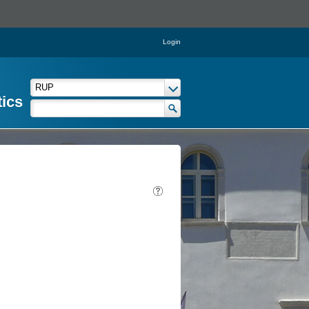
Login
tics