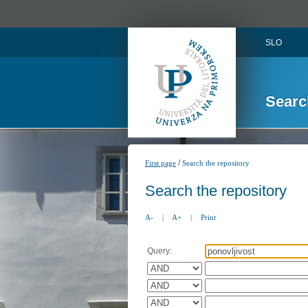
SLO
Searc
/
First page
Search the repository
Search the repository
A-
|
A+
|
Print
Query: