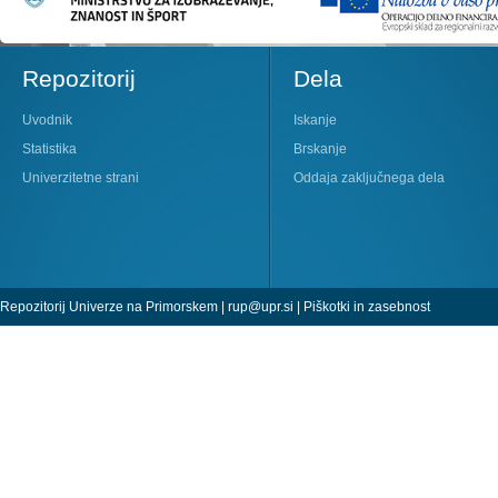
Repozitorij
Dela
Uvodnik
Iskanje
Statistika
Brskanje
Univerzitetne strani
Oddaja zaključnega dela
Repozitorij Univerze na Primorskem |
rup@upr.si
|
Piškotki in zasebnost