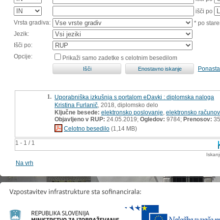
išči po
Vrsta gradiva:
* po stare
Jezik:
Išči po:
Opcije:
Prikaži samo zadetke s celotnim besedilom
Ponasta
1.
Uporabniška izkušnja s portalom eDavki : diplomska naloga
Kristina Furlanič
, 2018, diplomsko delo
Ključne besede:
elektronsko poslovanje
,
elektronsko računo
Objavljeno v RUP:
24.05.2019;
Ogledov:
9784;
Prenosov:
35
Celotno besedilo
(1,14 MB)
1 - 1 / 1
Iskan
Na vrh