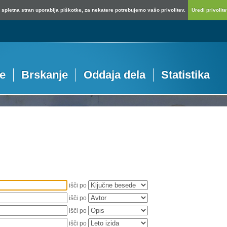
spletna stran uporablja piškotke, za nekatere potrebujemo vašo privolitev.
Uredi privolitev
je
Brskanje
Oddaja dela
Statistika
išči po
išči po
išči po
išči po