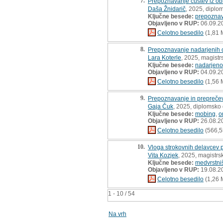
7.
Prepoznavanje čustev iz obr
Daša Žnidarič
, 2025, diplo
Ključne besede:
prepoznav
Objavljeno v RUP:
06.09.2
Celotno besedilo
(1,81 
8.
Prepoznavanje nadarjenih otr
Lara Koterle
, 2025, magistr
Ključne besede:
nadarjeno
Objavljeno v RUP:
04.09.2
Celotno besedilo
(1,56 
9.
Prepoznavanje in preprečev
Gaja Čuk
, 2025, diplomsko
Ključne besede:
mobing
,
o
Objavljeno v RUP:
26.08.2
Celotno besedilo
(566,5
10.
Vloga strokovnih delavcev 
Vita Kozjek
, 2025, magistrs
Ključne besede:
medvrstniš
Objavljeno v RUP:
19.08.2
Celotno besedilo
(1,26 
1 - 10 / 54
Na vrh