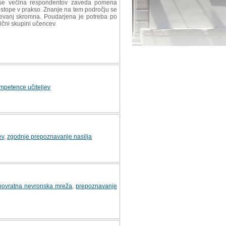
da se večina respondentov zaveda pomena
istope v prakso. Znanje na tem področju se
aževanj skromna. Poudarjena je potreba po
ični skupini učencev.
mpetence učiteljev
ev
,
zgodnje prepoznavanje nasilja
povratna nevronska mreža
,
prepoznavanje