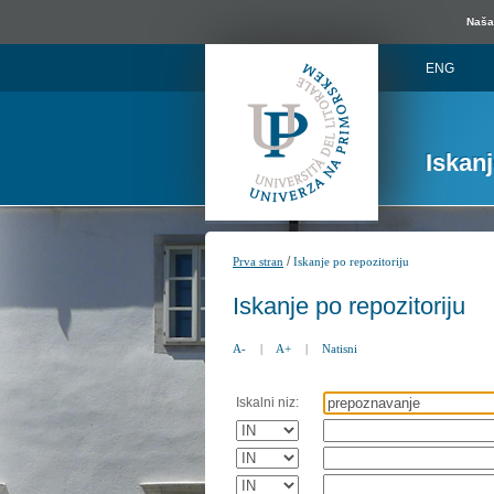
Naša 
ENG
Iskan
/
Prva stran
Iskanje po repozitoriju
Iskanje po repozitoriju
A-
|
A+
|
Natisni
Iskalni niz: