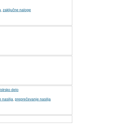
a
,
zaključne naloge
strsko delo
 nasilja
,
preprečevanje nasilja