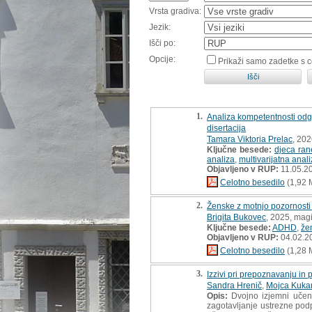
Vrsta gradiva:
Jezik:
Išči po:
Opcije:
Prikaži samo zadetke s 
1.
Analiza kompetentnosti odgo
disertacija
Tamara Viktoria Prelac
, 202
Ključne besede:
djeca ran
analiza
,
multivarijatna anal
Objavljeno v RUP:
11.05.2
Celotno besedilo
(1,92 
2.
Ženske z motnjo pozornosti s
Brigita Bukovec
, 2025, magi
Ključne besede:
ADHD
,
že
Objavljeno v RUP:
04.02.2
Celotno besedilo
(1,28 
3.
Izzivi pri prepoznavanju i
Sandra Hrenič
,
Mojca Kukan
Opis:
Dvojno izjemni učenc
zagotavljanje ustrezne pod