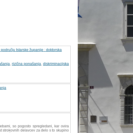
području Istarske županije : doktorska
ašanja
,
rizična ponašanja
,
diskriminacijska
anja
ebami, so pogosto spregledani, kar ovira
t strokovnih delavcev za delo s to skupino