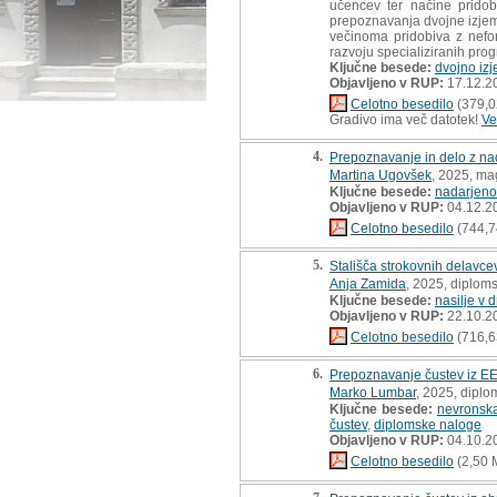
učencev ter načine prido
prepoznavanja dvojne izjemn
večinoma pridobiva z nefor
razvoju specializiranih prog
Ključne besede:
dvojno iz
Objavljeno v RUP:
17.12.2
Celotno besedilo
(379,0
Gradivo ima več datotek!
Ve
4.
Prepoznavanje in delo z nad
Martina Ugovšek
, 2025, ma
Ključne besede:
nadarjeno
Objavljeno v RUP:
04.12.2
Celotno besedilo
(744,7
5.
Stališča strokovnih delavcev
Anja Zamida
, 2025, diplom
Ključne besede:
nasilje v d
Objavljeno v RUP:
22.10.2
Celotno besedilo
(716,6
6.
Prepoznavanje čustev iz EE
Marko Lumbar
, 2025, diplo
Ključne besede:
nevronsk
čustev
,
diplomske naloge
Objavljeno v RUP:
04.10.2
Celotno besedilo
(2,50 