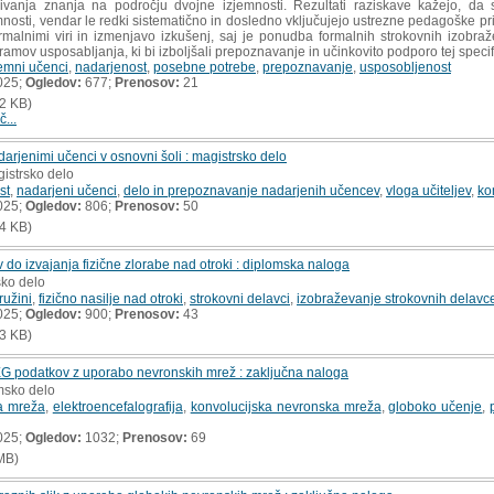
bivanja znanja na področju dvojne izjemnosti. Rezultati raziskave kažejo, 
osti, vendar le redki sistematično in dosledno vključujejo ustrezne pedagoške pr
malnimi viri in izmenjavo izkušenj, saj je ponudba formalnih strokovnih izobr
ramov usposabljanja, ki bi izboljšali prepoznavanje in učinkovito podporo tej specif
jemni učenci
,
nadarjenost
,
posebne potrebe
,
prepoznavanje
,
usposobljenost
025;
Ogledov:
677;
Prenosov:
21
2 KB)
č...
arjenimi učenci v osnovni šoli : magistrsko delo
gistrsko delo
st
,
nadarjeni učenci
,
delo in prepoznavanje nadarjenih učencev
,
vloga učiteljev
,
ko
025;
Ogledov:
806;
Prenosov:
50
4 KB)
 do izvajanja fizične zlorabe nad otroki : diplomska naloga
sko delo
ružini
,
fizično nasilje nad otroki
,
strokovni delavci
,
izobraževanje strokovnih delavc
025;
Ogledov:
900;
Prenosov:
43
3 KB)
G podatkov z uporabo nevronskih mrež : zaključna naloga
msko delo
a mreža
,
elektroencefalografija
,
konvolucijska nevronska mreža
,
globoko učenje
,
025;
Ogledov:
1032;
Prenosov:
69
MB)