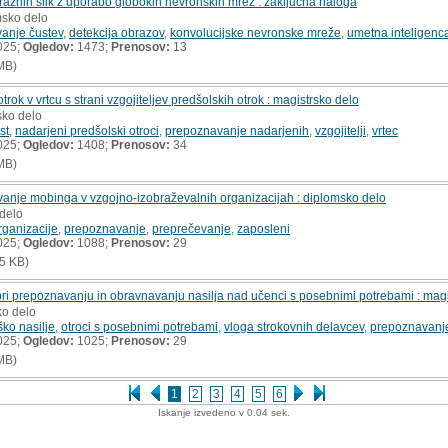
aznih slik z uporabo globokih nevronskih mrež : zaključna naloga
msko delo
anje čustev
,
detekcija obrazov
,
konvolucijske nevronske mreže
,
umetna inteligenc
025;
Ogledov:
1473;
Prenosov:
13
MB)
ok v vrtcu s strani vzgojiteljev predšolskih otrok : magistrsko delo
sko delo
st
,
nadarjeni predšolski otroci
,
prepoznavanje nadarjenih
,
vzgojitelji
,
vrtec
025;
Ogledov:
1408;
Prenosov:
34
MB)
anje mobinga v vzgojno-izobraževalnih organizacijah : diplomsko delo
 delo
rganizacije
,
prepoznavanje
,
preprečevanje
,
zaposleni
025;
Ogledov:
1088;
Prenosov:
29
5 KB)
pri prepoznavanju in obravnavanju nasilja nad učenci s posebnimi potrebami : magi
ko delo
ko nasilje
,
otroci s posebnimi potrebami
,
vloga strokovnih delavcev
,
prepoznavanje
025;
Ogledov:
1025;
Prenosov:
29
MB)
1
2
3
4
5
6
Iskanje izvedeno v 0.04 sek.