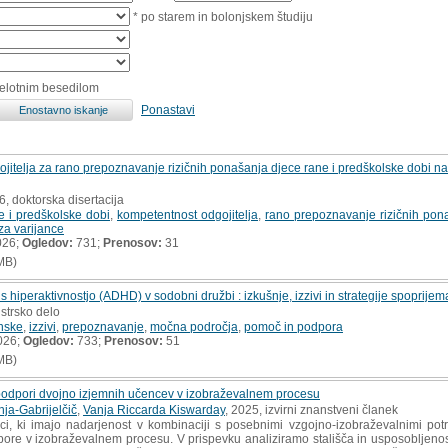
* po starem in bolonjskem študiju
celotnim besedilom
Ponastavi
jitelja za rano prepoznavanje rizičnih ponašanja djece rane i predškolske dobi na 
6, doktorska disertacija
e i predškolske dobi
,
kompetentnost odgojitelja
,
rano prepoznavanje rizičnih pon
iza varijance
026;
Ogledov:
731;
Prenosov:
31
MB)
 hiperaktivnostjo (ADHD) v sodobni družbi : izkušnje, izzivi in strategije spoprijem
strsko delo
nske
,
izzivi
,
prepoznavanje
,
močna področja
,
pomoč in podpora
026;
Ogledov:
733;
Prenosov:
51
MB)
n podpori dvojno izjemnih učencev v izobraževalnem procesu
ja-Gabrijelčič
,
Vanja Riccarda Kiswarday
, 2025, izvirni znanstveni članek
i, ki imajo nadarjenost v kombinaciji s posebnimi vzgojno-izobraževalnimi potr
pore v izobraževalnem procesu. V prispevku analiziramo stališča in usposobljenos