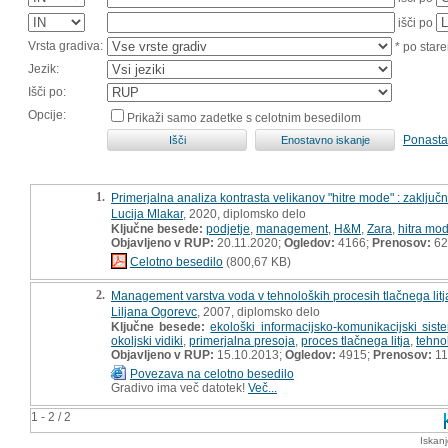
išči po
Vrsta gradiva:
* po stare
Jezik:
Išči po:
Opcije:
Prikaži samo zadetke s celotnim besedilom
Ponasta
1.
Primerjalna analiza kontrasta velikanov "hitre mode" : zaključ
Lucija Mlakar
, 2020, diplomsko delo
Ključne besede:
podjetje
,
management
,
H&M
,
Zara
,
hitra mo
Objavljeno v RUP:
20.11.2020;
Ogledov:
4166;
Prenosov:
62
Celotno besedilo
(800,67 KB)
2.
Management varstva voda v tehnoloških procesih tlačnega litj
Liljana Ogorevc
, 2007, diplomsko delo
Ključne besede:
ekološki informacijsko-komunikacijski sist
okoljski vidiki
,
primerjalna presoja
,
proces tlačnega litja
,
tehno
Objavljeno v RUP:
15.10.2013;
Ogledov:
4915;
Prenosov:
11
Povezava na celotno besedilo
Gradivo ima več datotek!
Več...
1 - 2 / 2
Iskan