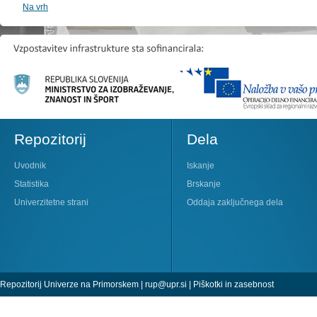
Na vrh
Repozitorij
Dela
Uvodnik
Iskanje
Statistika
Brskanje
Univerzitetne strani
Oddaja zaključnega dela
Repozitorij Univerze na Primorskem |
rup@upr.si
|
Piškotki in zasebnost