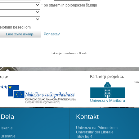
* po starem in bolonjskem študiju
celotnim besedilom
Ponastavi
Iskanje izvedeno v 0 sek.
Dela
Kontakt
Univerza na Primorskem
Iskanje
Universita' del Litorale
Brskanje
Titov trg 4