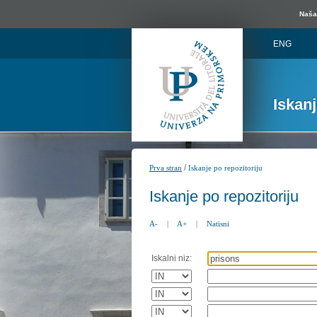
Naša 
ENG
Iskan
/
Prva stran
Iskanje po repozitoriju
Iskanje po repozitoriju
A-
|
A+
|
Natisni
Iskalni niz: