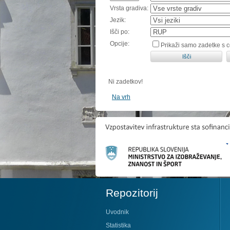
Vrsta gradiva:
Jezik:
Išči po:
Opcije:
Prikaži samo zadetke s 
Ni zadetkov!
Na vrh
Repozitorij
Uvodnik
Statistika