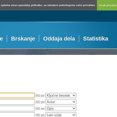
spletna stran uporablja piškotke, za nekatere potrebujemo vašo privolitev.
Uredi privolitev
je
Brskanje
Oddaja dela
Statistika
išči po
išči po
išči po
išči po