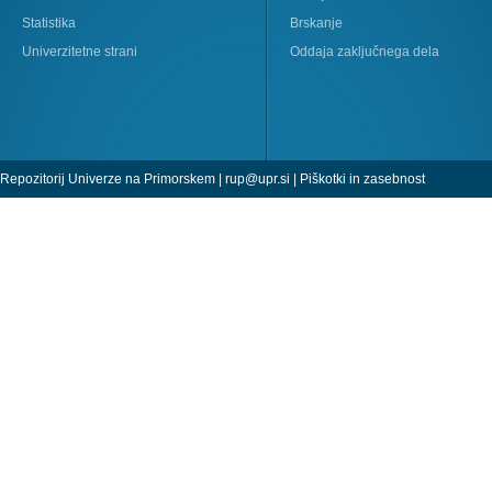
Statistika
Brskanje
Univerzitetne strani
Oddaja zaključnega dela
Repozitorij Univerze na Primorskem |
rup@upr.si
|
Piškotki in zasebnost