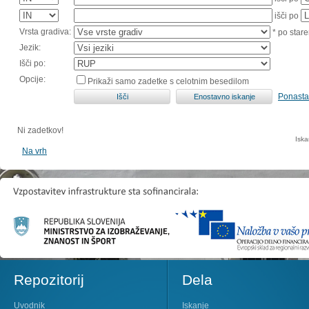
išči po
Vrsta gradiva:
* po stare
Jezik:
Išči po:
Opcije:
Prikaži samo zadetke s celotnim besedilom
Ponasta
Ni zadetkov!
Iska
Na vrh
Repozitorij
Dela
Uvodnik
Iskanje