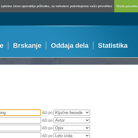
spletna stran uporablja piškotke, za nekatere potrebujemo vašo privolitev.
Uredi privolitev
je
Brskanje
Oddaja dela
Statistika
išči po
išči po
išči po
išči po