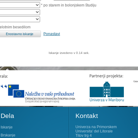
* po starem in bolonjskem študiju
celotnim besedilom
Ponastavi
Iskanje izvedeno v 0.14 sek.
Dela
Kontakt
Univerza na Primorskem
Iskanje
Universita' del Litorale
Brskanje
Titov trg 4