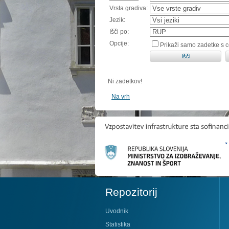
Vrsta gradiva:
Jezik:
Išči po:
Opcije:
Prikaži samo zadetke s 
Ni zadetkov!
Na vrh
Repozitorij
Uvodnik
Statistika