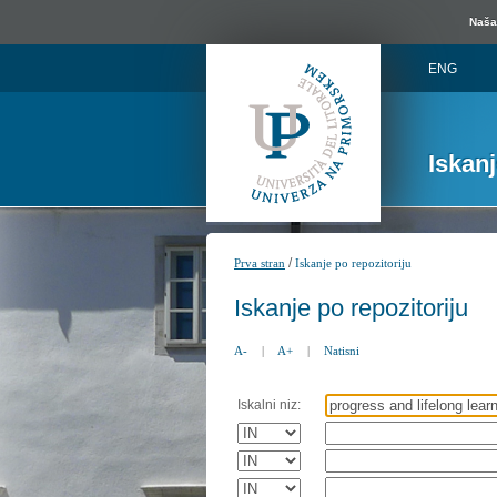
Naša 
ENG
Iskan
/
Prva stran
Iskanje po repozitoriju
Iskanje po repozitoriju
A-
|
A+
|
Natisni
Iskalni niz: