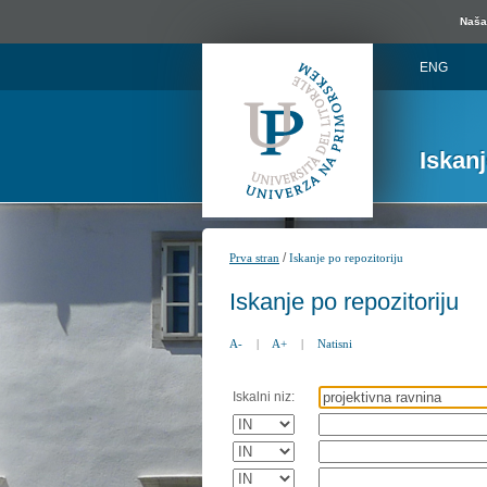
Naša 
ENG
Iskan
/
Prva stran
Iskanje po repozitoriju
Iskanje po repozitoriju
A-
|
A+
|
Natisni
Iskalni niz: