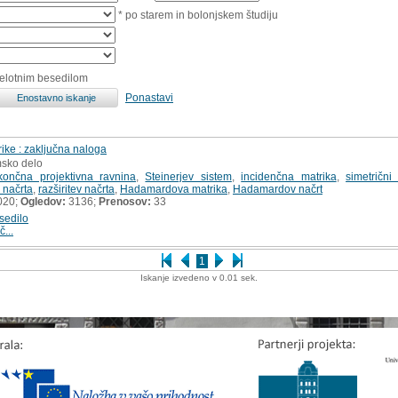
* po starem in bolonjskem študiju
celotnim besedilom
Ponastavi
ike : zaključna naloga
msko delo
končna projektivna ravnina
,
Steinerjev sistem
,
incidenčna matrika
,
simetrični
v načrta
,
razširitev načrta
,
Hadamardova matrika
,
Hadamardov načrt
020;
Ogledov:
3136;
Prenosov:
33
sedilo
č...
1
Iskanje izvedeno v 0.01 sek.