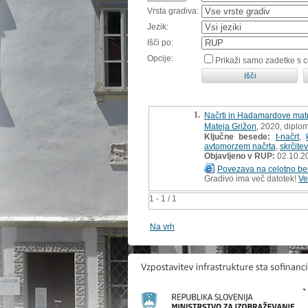
Vrsta gradiva:
Jezik:
Išči po:
Opcije:
Prikaži samo zadetke s 
1.
Načrti in Hadamardove matr
Mateja Grižon
, 2020, diplo
Ključne besede:
t-načrt
,
avtomorzem načrta
,
skrčite
Objavljeno v RUP:
02.10.2
Povezava na celotno be
Gradivo ima več datotek!
Ve
1 - 1 / 1
Na vrh