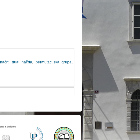
 načrt
,
dual načrta
,
permutacijska grupa
,