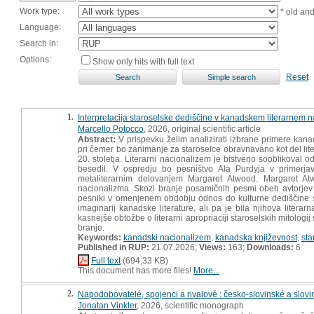
Work type:
* old an
Language:
Search in:
Options:
Show only hits with full text
Reset
1.
Interpretacija staroselske dediščine v kanadskem literarnem 
Marcello Potocco
, 2026, original scientific article
Abstract:
V prispevku želim analizirati izbrane primere kanad
pri čemer bo zanimanje za staroselce obravnavano kot del liter
20. stoletja. Literarni nacionalizem je bistveno sooblikoval o
besedil. V ospredju bo pesništvo Ala Purdyja v primer
metaliterarnim delovanjem Margaret Atwood. Margaret Atw
nacionalizma. Skozi branje posamičnih pesmi obeh avtorjev t
pesniki v omenjenem obdobju odnos do kulturne dediščine sta
imaginarij kanadske literature, ali pa je bila njihova liter
kasnejše obtožbe o literarni apropriaciji staroselskih mitolog
branje.
Keywords:
kanadski nacionalizem
,
kanadska književnost
,
sta
Published in RUP:
21.07.2026;
Views:
163;
Downloads:
6
Full text
(694,33 KB)
This document has more files!
More...
2.
Napodobovatelé, spojenci a rivalové : česko-slovinské a slovins
Jonatan Vinkler
, 2026, scientific monograph