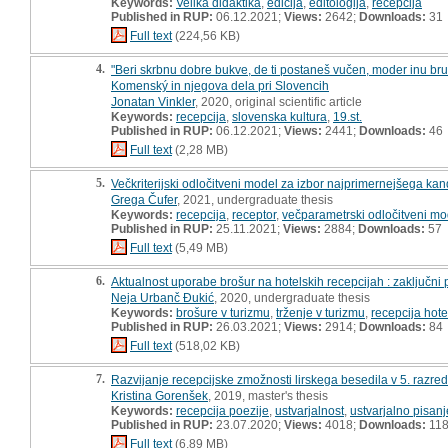
Keywords:
Velika didaktika
,
edicija
,
editologija
,
recepcija
Published in RUP:
06.12.2021;
Views:
2642;
Downloads:
31
Full text
(224,56 KB)
4.
"Beri skrbnu dobre bukve, de ti postaneš vučen, moder inu brume
Komenský in njegova dela pri Slovencih
Jonatan Vinkler
, 2020, original scientific article
Keywords:
recepcija
,
slovenska kultura
,
19.st.
Published in RUP:
06.12.2021;
Views:
2441;
Downloads:
46
Full text
(2,28 MB)
5.
Večkriterijski odločitveni model za izbor najprimernejšega kand
Grega Čufer
, 2021, undergraduate thesis
Keywords:
recepcija
,
receptor
,
večparametrski odločitveni mo
Published in RUP:
25.11.2021;
Views:
2884;
Downloads:
57
Full text
(5,49 MB)
6.
Aktualnost uporabe brošur na hotelskih recepcijah : zaključni 
Neja Urbanč Đukić
, 2020, undergraduate thesis
Keywords:
brošure v turizmu
,
trženje v turizmu
,
recepcija hote
Published in RUP:
26.03.2021;
Views:
2914;
Downloads:
84
Full text
(518,02 KB)
7.
Razvijanje recepcijske zmožnosti lirskega besedila v 5. razre
Kristina Gorenšek
, 2019, master's thesis
Keywords:
recepcija poezije
,
ustvarjalnost
,
ustvarjalno pisanj
Published in RUP:
23.07.2020;
Views:
4018;
Downloads:
11
Full text
(6,89 MB)