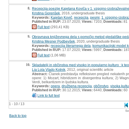
8.
Recepcija poezije Kajetana Koviča v 1. vzgojno-izobraževaln
Kristina Gorenšek
, 2016, undergraduate thesis
Keywords:
Kajetan Kovič
,
recepcija
,
pesmi
,
1. vzgojno-izobr
Published in RUP:
23.07.2020;
Views:
7203;
Downloads:
81
Full text
(293,41 KB)
9.
Obravnava književnega dela s pomočjo metod gledališke peda
Kristina Mesner Podbevšek
, 2020, undergraduate thesis
Keywords:
recepcija literarnega dela
,
komunikacijski model k
Published in RUP:
17.07.2020;
Views:
5997;
Downloads:
18
Full text
(1,06 MB)
10.
Skladatelji in občinstva med visoko in popularno kulturo : k te
Lia Lola Vlado Kotnik
, 2012, original scientific article
Abstract:
Članek predstavlja refleksiven pregled nekaterih pr
opere: 1) Mozart, hibridizem in divergentna kultura; 2) Wagn
Verdi, belkantizem in ljudska kultura.
Keywords:
opera
,
družbena recepcija
,
občinstvo
,
visoka kultu
Published in RUP:
30.12.2015;
Views:
6440;
Downloads:
60
Link to full text
1 - 10 / 13
Se
Back to top