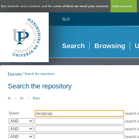
Our website uses cookies and for some of them we need your consent.
Edit consent...
SLO
Search
Browsing
U
/
First page
Search the repository
Search the repository
A-
|
A+
|
Print
Query:
search 
search 
search 
search 