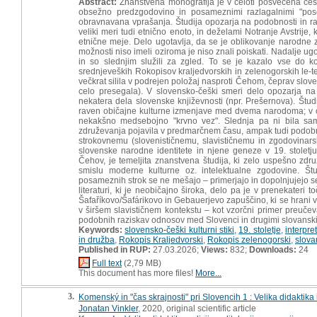
Abstract:
Znanstvena monografija je v celoti posvečena češ
obsežno predzgodovino in posameznimi razlagalnimi "poseg
obravnavana vprašanja. Študija opozarja na podobnosti in raz
veliki meri tudi etnično enoto, in deželami Notranje Avstrije,
etnične meje. Delo ugotavlja, da se je oblikovanje narodne z
možnosti niso imeli oziroma je niso znali poiskati. Nadalje ugo
in so slednjim služili za zgled. To se je kazalo vse do
srednjeveških Rokopisov kraljedvorskih in zelenogorskih le-t
večkrat silila v podrejen položaj nasproti Čehom, čeprav slove
celo presegala). V slovensko-češki smeri delo opozarja na
nekatera dela slovenske književnosti (npr. Prešernova). Študij
raven običajne kulturne izmenjave med dvema narodoma; v ob
nekakšno medsebojno "krvno vez". Slednja pa ni bila sa
združevanja pojavila v predmarčnem času, ampak tudi podobnih 
strokovnemu (slovenističnemu, slavističnemu in zgodovinars
slovenske narodne identitete in njene geneze v 19. stolet
Čehov, je temeljita znanstvena študija, ki zelo uspešno zdr
smislu moderne kulturne oz. intelektualne zgodovine. Štu
posameznih strok se ne mešajo – primerjajo in dopolnjujejo se ed
literaturi, ki je neobičajno široka, delo pa je v prenekateri 
Šafaříkovo/Šafárikovo in Gebauerjevo zapuščino, ki se hrani 
v širšem slavističnem kontekstu – kot vzorčni primer preučeva
podobnih raziskav odnosov med Slovenci in drugimi slovanskimi
Keywords:
slovensko-češki kulturni stiki
,
19. stoletje
,
interpret
in družba
,
Rokopis Kraljedvorski
,
Rokopis zelenogorski
,
slova
Published in RUP:
27.03.2026;
Views:
832;
Downloads:
24
Full text
(2,79 MB)
This document has more files!
More...
3.
Komenský in "čas skrajnosti" pri Slovencih 1 : Velika didaktika
Jonatan Vinkler
, 2020, original scientific article