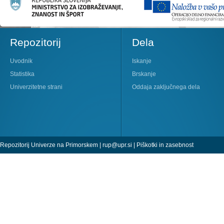
Repozitorij
Dela
Uvodnik
Iskanje
Statistika
Brskanje
Univerzitetne strani
Oddaja zaključnega dela
Repozitorij Univerze na Primorskem |
rup@upr.si
|
Piškotki in zasebnost