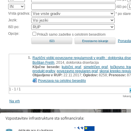
išči po
Vrsta gradiva:
* po stare
Jezik:
Išči po:
Opcije:
Prikaži samo zadetke s celotnim besedilom
Ponasta
1.
Različni vidiki povezavne regularnosti v grafih : doktorska dise
Boštjan Frelih
, 2014, doktorska disertacija
Ključne besede:
kubični graf
,
simetričen graf
,
točkovno tra
produkt grafov
,
povezavno regularen graf
,
skoraj krepko regul
Objavljeno v RUP:
22.11.2017;
Ogledov:
8258;
Prenosov:
87
Povezava na celotno besedilo
1 - 1 / 1
Iskan
Na vrh