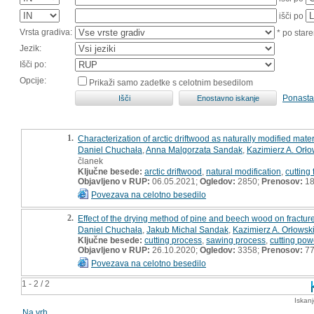
išči po
Vrsta gradiva:
* po stare
Jezik:
Išči po:
Opcije:
Prikaži samo zadetke s celotnim besedilom
Ponasta
1.
Characterization of arctic driftwood as naturally modified mater
Daniel Chuchała
,
Anna Malgorzata Sandak
,
Kazimierz A. Orło
članek
Ključne besede:
arctic driftwood
,
natural modification
,
cutting
Objavljeno v RUP:
06.05.2021;
Ogledov:
2850;
Prenosov:
18
Povezava na celotno besedilo
2.
Effect of the drying method of pine and beech wood on fractur
Daniel Chuchała
,
Jakub Michal Sandak
,
Kazimierz A. Orłowsk
Ključne besede:
cutting process
,
sawing process
,
cutting pow
Objavljeno v RUP:
26.10.2020;
Ogledov:
3358;
Prenosov:
7
Povezava na celotno besedilo
1 - 2 / 2
Iskan
Na vrh