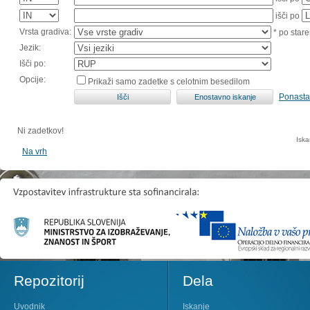
išči po
Vrsta gradiva:
* po stare
Jezik:
Išči po:
Opcije:
Prikaži samo zadetke s celotnim besedilom
Ponasta
Ni zadetkov!
Iska
Na vrh
Repozitorij
Dela
Uvodnik
Iskanje