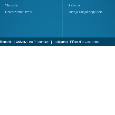
Statistika
Brskanje
Univerzitetne strani
Oddaja zaključnega dela
Repozitorij Univerze na Primorskem |
rup@upr.si
|
Piškotki in zasebnost