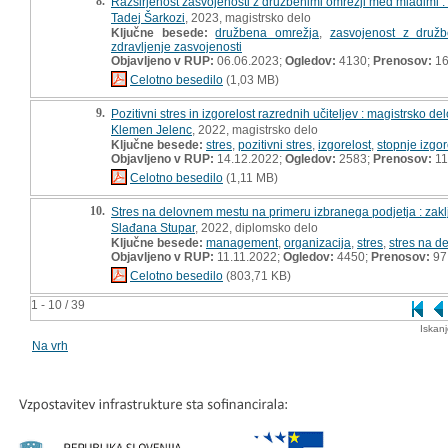
8.
Razširjenost zasvojenosti z družbenimi omrežji med mladimi :
Tadej Šarkozi
, 2023, magistrsko delo
Ključne besede:
družbena omrežja
,
zasvojenost z družb
zdravljenje zasvojenosti
Objavljeno v RUP:
06.06.2023;
Ogledov:
4130;
Prenosov:
16
Celotno besedilo
(1,03 MB)
9.
Pozitivni stres in izgorelost razrednih učiteljev : magistrsko del
Klemen Jelenc
, 2022, magistrsko delo
Ključne besede:
stres
,
pozitivni stres
,
izgorelost
,
stopnje izgor
Objavljeno v RUP:
14.12.2022;
Ogledov:
2583;
Prenosov:
11
Celotno besedilo
(1,11 MB)
10.
Stres na delovnem mestu na primeru izbranega podjetja : zak
Slađana Stupar
, 2022, diplomsko delo
Ključne besede:
management
,
organizacija
,
stres
,
stres na 
Objavljeno v RUP:
11.11.2022;
Ogledov:
4450;
Prenosov:
97
Celotno besedilo
(803,71 KB)
1 - 10 / 39
Iskan
Na vrh