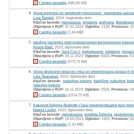
Celotno besedilo
(685,60 KB)
4.
Vloga prehrane pri simptomih menopavze : magistrska naloga
Lara Škedelj
, 2024, magistrsko delo
Ključne besede:
menopavza
,
simptomi
,
prehrana
,
fitoestroge
Objavljeno v RUP:
31.01.2024;
Ogledov:
2130;
Prenosov:
10
Celotno besedilo
(1,64 MB)
5.
Izkušnje pacientov med prebolevanjem koronavirusne bolezni
Ariane Batič
, 2023, diplomsko delo
Ključne besede:
Sars-Cov-2
,
prebolevanje
,
simptomi
,
domače
Objavljeno v RUP:
29.11.2023;
Ogledov:
5003;
Prenosov:
53
Celotno besedilo
(575,73 KB)
6.
Vloga strokovnih delavcev vrtca pri preprečevanju pojava in šir
Lara Špacapan
, 2023, diplomsko delo
Ključne besede:
nalezljive bolezni
,
kapljične nalezljive bol
nalezljivi bolezni
Objavljeno v RUP:
16.11.2023;
Ogledov:
2525;
Prenosov:
54
Celotno besedilo
(1014,75 KB)
7.
Kakovost življenja študentk v času predmenstrualne faze mens
Mateja Lovšin
, 2023, diplomsko delo
Ključne besede:
menstruacija
,
kvaliteta življenja
,
predmenstru
Objavljeno v RUP:
19.09.2023;
Ogledov:
2403;
Prenosov:
6
Celotno besedilo
(1,20 MB)