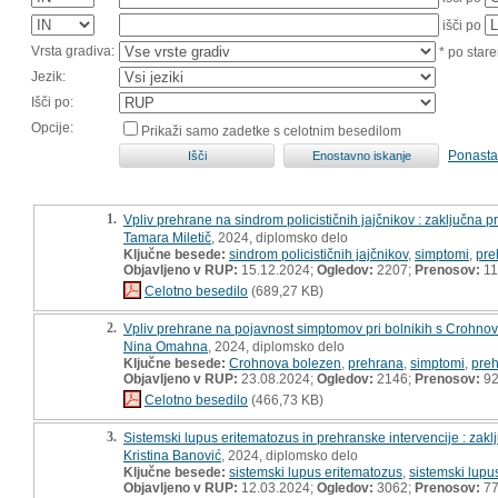
išči po
Vrsta gradiva:
* po stare
Jezik:
Išči po:
Opcije:
Prikaži samo zadetke s celotnim besedilom
Ponasta
1.
Vpliv prehrane na sindrom policističnih jajčnikov : zaključna 
Tamara Miletič
, 2024, diplomsko delo
Ključne besede:
sindrom policističnih jajčnikov
,
simptomi
,
pre
Objavljeno v RUP:
15.12.2024;
Ogledov:
2207;
Prenosov:
11
Celotno besedilo
(689,27 KB)
2.
Vpliv prehrane na pojavnost simptomov pri bolnikih s Crohnov
Nina Omahna
, 2024, diplomsko delo
Ključne besede:
Crohnova bolezen
,
prehrana
,
simptomi
,
preh
Objavljeno v RUP:
23.08.2024;
Ogledov:
2146;
Prenosov:
9
Celotno besedilo
(466,73 KB)
3.
Sistemski lupus eritematozus in prehranske intervencije : zak
Kristina Banović
, 2024, diplomsko delo
Ključne besede:
sistemski lupus eritematozus
,
sistemski lupu
Objavljeno v RUP:
12.03.2024;
Ogledov:
3062;
Prenosov:
7