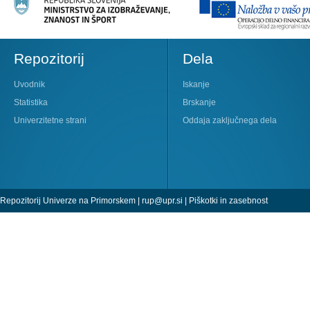
Repozitorij
Dela
Uvodnik
Iskanje
Statistika
Brskanje
Univerzitetne strani
Oddaja zaključnega dela
Repozitorij Univerze na Primorskem |
rup@upr.si
|
Piškotki in zasebnost