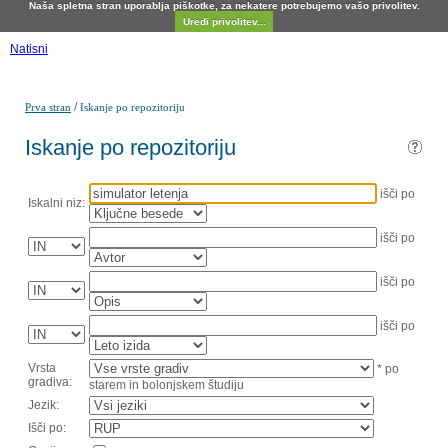
Naša spletna stran uporablja piškotke, za nekatere potrebujemo vašo privolitev.
Uredi privolitev...
Natisni
/
Prva stran
Iskanje po repozitoriju
Iskanje po repozitoriju
išči po
Iskalni niz:
išči po
išči po
išči po
Vrsta
* po
gradiva:
starem in bolonjskem študiju
Jezik:
Išči po: