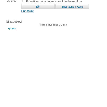
Opcije:
Prikaži samo zadetke s celotnim besedilom
Ponastavi
Ni zadetkov!
Iskanje izvedeno v 0 sek.
Na vrh