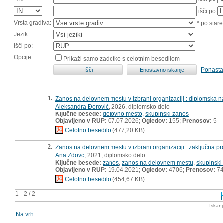
išči po
Vrsta gradiva:
* po stare
Jezik:
Išči po:
Opcije:
Prikaži samo zadetke s celotnim besedilom
Ponasta
1.
Zanos na delovnem mestu v izbrani organizaciji : diplomska n
Aleksandra Đorović
, 2026, diplomsko delo
Ključne besede:
delovno mesto
,
skupinski zanos
Objavljeno v RUP:
07.07.2026;
Ogledov:
155;
Prenosov:
5
Celotno besedilo
(477,20 KB)
2.
Zanos na delovnem mestu v izbrani organizaciji : zaključna p
Ana Zdovc
, 2021, diplomsko delo
Ključne besede:
zanos
,
zanos na delovnem mestu
,
skupinski
Objavljeno v RUP:
19.04.2021;
Ogledov:
4706;
Prenosov:
7
Celotno besedilo
(454,67 KB)
1 - 2 / 2
Iskan
Na vrh