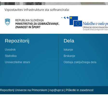
Repozitorij
Dela
Uvodnik
Iskanje
Statistika
Brskanje
Univerzitetne strani
Oddaja zaključnega dela
Repozitorij Univerze na Primorskem |
rup@upr.si
|
Piškotki in zasebnost