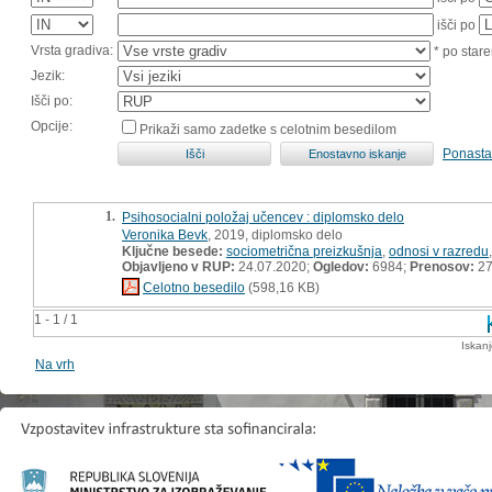
išči po
Vrsta gradiva:
* po stare
Jezik:
Išči po:
Opcije:
Prikaži samo zadetke s celotnim besedilom
Ponasta
1.
Psihosocialni položaj učencev : diplomsko delo
Veronika Bevk
, 2019, diplomsko delo
Ključne besede:
sociometrična preizkušnja
,
odnosi v razredu
Objavljeno v RUP:
24.07.2020;
Ogledov:
6984;
Prenosov:
27
Celotno besedilo
(598,16 KB)
1 - 1 / 1
Iskan
Na vrh