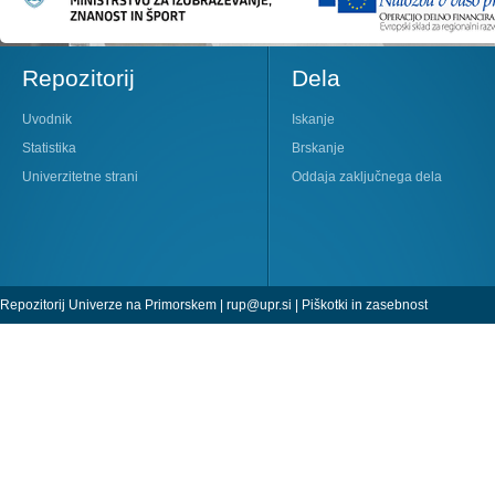
Repozitorij
Dela
Uvodnik
Iskanje
Statistika
Brskanje
Univerzitetne strani
Oddaja zaključnega dela
Repozitorij Univerze na Primorskem |
rup@upr.si
|
Piškotki in zasebnost