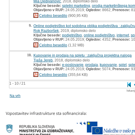
Mia Dedivanović
, 2018, diplomsko delo
Ključne besede:
spletni marketing
,
orodja marketinškega kom
Objavljeno v RUP:
24.05.2019;
Ogledov:
8662;
Prenosov:
8
Celotno besedilo
(900,95 KB)
9.
Online podjetništvo kot sodobna oblika podjetništva : zaključ
Rok Razboršek
, 2019, diplomsko delo
Ključne besede:
podjetništvo
,
online podjetništvo
,
internet
,
sp
Objavljeno v RUP:
24.05.2019;
Ogledov:
4352;
Prenosov:
10
Celotno besedilo
(1,32 MB)
10.
Kupovanje in prodaja na spletu : zaključna projektna naloga
Tjaša Jereb
, 2018, diplomsko delo
Ključne besede:
e-poslovanje
,
prodaja
,
kupovanje
,
splet
,
sple
Objavljeno v RUP:
24.05.2019;
Ogledov:
5074;
Prenosov:
9
Celotno besedilo
(355,64 KB)
1 - 10 / 21
Iskan
Na vrh