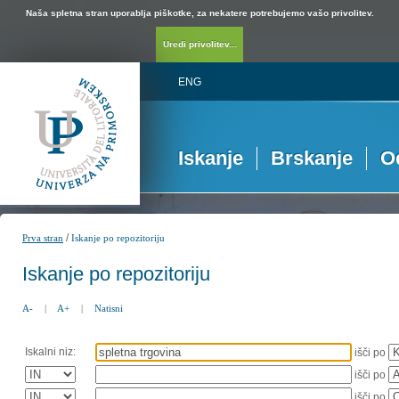
Naša spletna stran uporablja piškotke, za nekatere potrebujemo vašo privolitev.
Uredi privolitev...
ENG
Iskanje
Brskanje
O
/
Prva stran
Iskanje po repozitoriju
Iskanje po repozitoriju
A-
|
A+
|
Natisni
Iskalni niz:
išči po
išči po
išči po