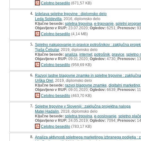
Celotno besedilo
(671,57 KB)
4.
Izdelava spletne trgovine : diplomsko delo
Leda Soldevilla
, 2016, diplomsko delo
Ključne besede:
spletna trgovina
,
e-trgovanje
,
spletni program
Objavljeno v RUP:
23.07.2020;
Ogledov:
6251;
Prenosov:
9
Celotno besedilo
(4,14 MB)
5.
Spletno nakupovanje in pravice potrošnikov : zaključna proje
Tjaša Čebular
, 2019, diplomsko delo
Ključne besede:
analiza
,
internet
,
potrošnik
,
pravice
,
spletno
Objavljeno v RUP:
09.01.2020;
Ogledov:
4730;
Prenosov:
13
Celotno besedilo
(958,69 KB)
6.
Razvoj lastne blagovne znamke in spletne trgovine : zaključn
Urška Orel
, 2019, diplomsko delo
Ključne besede:
razvoj blagovne znamke
,
digitalni marketing
Objavljeno v RUP:
09.01.2020;
Ogledov:
6639;
Prenosov:
11
Celotno besedilo
(463,70 KB)
7.
Spletne trgovine v Sloveniji : zaključna projektna naloga
Matej Hadalin
, 2018, diplomsko delo
Ključne besede:
spletna trgovina
,
e-poslovanje
,
spletno plač
Objavljeno v RUP:
24.05.2019;
Ogledov:
7094;
Prenosov:
14
Celotno besedilo
(783,17 KB)
8.
Analiza aktivnosti spletnega marketinga izbranega podjetja : 