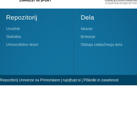
Repozitorij
Dela
Uvodnik
Iskanje
Statistika
Brskanje
Univerzitetne strani
Oddaja zaključnega dela
Repozitorij Univerze na Primorskem |
rup@upr.si
|
Piškotki in zasebnost