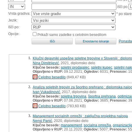
išči po
Vrsta gradiva:
* po stare
Jezik:
Išči po:
Opcije:
Prikaži samo zadetke s celotnim besedilom
Ponasta
1.
Ključni dejavniki uspešne spletne trgovine v Sloveniji : diplo
Nina Dimitrijević
, 2021, diplomsko delo
Ključne besede:
spletni prodajalec
,
spletni kupec
,
spletni na
Objavljeno v RUP:
09.12.2021;
Ogledov:
6031;
Prenosov:
10
Celotno besedilo
(849,47 KB)
2.
Analiza spletnih trgovin za športno prehrano : diplomska nalo
Ivan Vukadinović
, 2017, diplomsko delo
Ključne besede:
spletna trgovina
,
športna prehrana
,
optimizac
Objavljeno v RUP:
07.06.2021;
Ogledov:
3685;
Prenosov:
3
Celotno besedilo
(783,60 KB)
3.
Management socialnih omrežij : zaključna projektna naloga
Nensi Panić
, 2020, diplomsko delo
Ključne besede:
management
,
socialna omrežja
,
organizacij
Objavljeno v RUP:
20.11.2020;
Ogledov:
5007;
Prenosov:
55