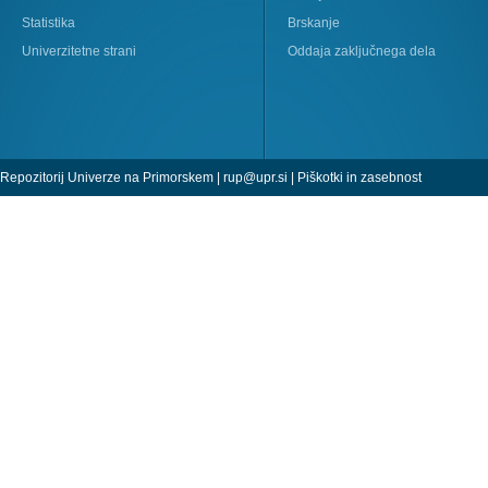
Statistika
Brskanje
Univerzitetne strani
Oddaja zaključnega dela
Repozitorij Univerze na Primorskem |
rup@upr.si
|
Piškotki in zasebnost