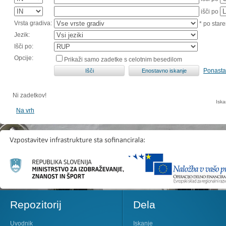
išči po
Vrsta gradiva:
* po stare
Jezik:
Išči po:
Opcije:
Prikaži samo zadetke s celotnim besedilom
Ponasta
Ni zadetkov!
Iska
Na vrh
Repozitorij
Dela
Uvodnik
Iskanje