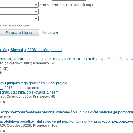
* po starem in bolonjskem študiju
celotnim besedilom
Ponastavi
 plače), Slovenija, 2006 - končni podatki
 podatki
,
statistika
,
trg dela
,
plače
,
bruto plače
,
struktura plač
,
povprečne plače
,
Slov
021;
Ogledov:
3083;
Prenosov:
74
2 KB)
č...
ev Ljubljanskega gradu : zaključni projekt
op
, 2015, diplomsko delo
i grad
,
statistika
,
obiskovalci
,
turizem
020;
Ogledov:
3065;
Prenosov:
48
MB)
vzgojno-izobraževalnem obdobju osnovne šole in didaktični material (pripomočki) 
ko delo
ka
,
obdelava podatkov
,
statistika
,
verjetnost
,
kombinatorika
,
prvo vzgojno-izobražev
020;
Ogledov:
6229;
Prenosov:
102
MB)