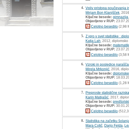
4.
Vpliv pristopa poučevanja in
Mirjam Bon Klanjšček
, 2016
Ključne besede:
gimnazija
Objavljeno v RUP:
23.07.2
Celotno besedilo
(2,98 
5.
Z igro v svet statistike : di
Katja Lah
, 2012, diplomsko
Ključne besede:
matemati
Objavljeno v RUP:
23.07.2
Celotno besedilo
(3,58 
6.
Vzroki in posledice narašč
Mirela Mrkonjić
, 2016, dipl
Ključne besede:
diplomske
Objavljeno v RUP:
18.03.2
Celotno besedilo
(1,28 
7.
Preproste statistične razis
Karin Matijašić
, 2017, dipl
Ključne besede:
predšolski
Objavljeno v RUP:
30.01.2
Celotno besedilo
(512,3
8.
Statistika na začetku šolanj
Mara Cotič
,
Darjo Felda
,
Le