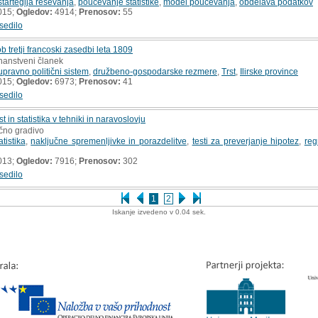
startegija reševanja
,
poučevanje statistike
,
model poučevanja
,
obdelava podatkov
015;
Ogledov:
4914;
Prenosov:
55
sedilo
 ob tretji francoski zasedbi leta 1809
znanstveni članek
upravno politični sistem
,
družbeno-gospodarske rezmere
,
Trst
,
Ilirske province
015;
Ogledov:
6973;
Prenosov:
41
sedilo
 in statistika v tehniki in naravoslovju
učno gradivo
tistika
,
naključne spremenljivke in porazdelitve
,
testi za preverjanje hipotez
,
reg
013;
Ogledov:
7916;
Prenosov:
302
sedilo
1
2
Iskanje izvedeno v 0.04 sek.