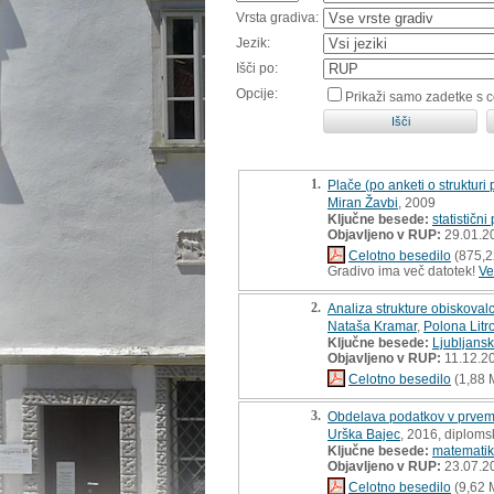
Vrsta gradiva:
Jezik:
Išči po:
Opcije:
Prikaži samo zadetke s 
1.
Plače (po anketi o strukturi
Miran Žavbi
, 2009
Ključne besede:
statistični
Objavljeno v RUP:
29.01.2
Celotno besedilo
(875,2
Gradivo ima več datotek!
Ve
2.
Analiza strukture obiskovalc
Nataša Kramar
,
Polona Litr
Ključne besede:
Ljubljansk
Objavljeno v RUP:
11.12.2
Celotno besedilo
(1,88 
3.
Obdelava podatkov v prvem 
Urška Bajec
, 2016, diploms
Ključne besede:
matemati
Objavljeno v RUP:
23.07.2
Celotno besedilo
(9,62 