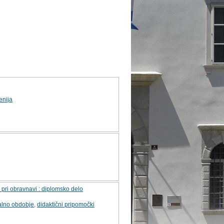
enija
pri obravnavi : diplomsko delo
alno obdobje
,
didaktični pripomočki