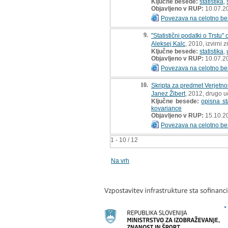
Ključne besede:
statistika
,
Objavljeno v RUP:
10.07.2
Povezava na celotno be
9.
"Statistični podatki o Trstu"
Aleksej Kalc
, 2010, izvirni 
Ključne besede:
statistika
,
Objavljeno v RUP:
10.07.2
Povezava na celotno be
10.
Skripta za predmet Verjetnost
Janez Žibert
, 2012, drugo 
Ključne besede:
opisna sta
kovariance
Objavljeno v RUP:
15.10.2
Povezava na celotno be
1 - 10 / 12
Na vrh