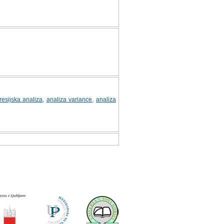
resijska analiza
,
analiza variance
,
analiza