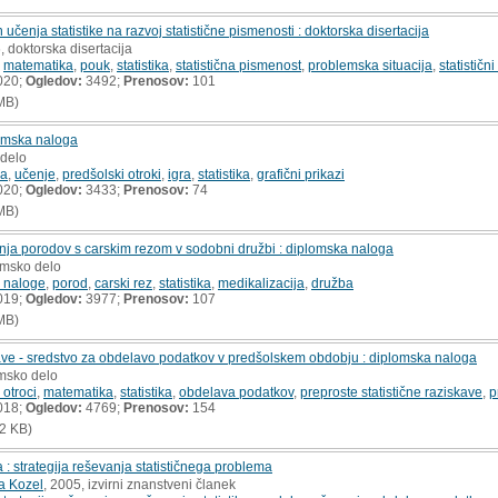
 učenja statistike na razvoj statistične pismenosti : doktorska disertacija
, doktorska disertacija
,
matematika
,
pouk
,
statistika
,
statistična pismenost
,
problemska situacija
,
statističn
020;
Ogledov:
3492;
Prenosov:
101
MB)
plomska naloga
 delo
ka
,
učenje
,
predšolski otroki
,
igra
,
statistika
,
grafični prikazi
020;
Ogledov:
3433;
Prenosov:
74
MB)
anja porodov s carskim rezom v sodobni družbi : diplomska naloga
omsko delo
 naloge
,
porod
,
carski rez
,
statistika
,
medikalizacija
,
družba
019;
Ogledov:
3977;
Prenosov:
107
MB)
kave - sredstvo za obdelavo podatkov v predšolskem obdobju : diplomska naloga
omsko delo
 otroci
,
matematika
,
statistika
,
obdelava podatkov
,
preproste statistične raziskave
,
p
018;
Ogledov:
4769;
Prenosov:
154
2 KB)
a : strategija reševanja statističnega problema
a Kozel
, 2005, izvirni znanstveni članek