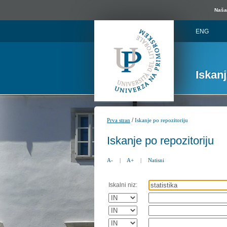
Naša 
ENG
Iskan
/
Prva stran
Iskanje po repozitoriju
Iskanje po repozitoriju
A-
|
A+
|
Natisni
Iskalni niz: