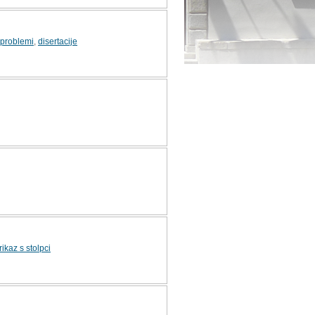
i problemi
,
disertacije
rikaz s stolpci