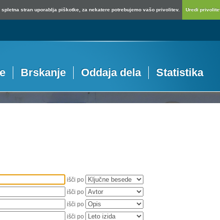
spletna stran uporablja piškotke, za nekatere potrebujemo vašo privolitev.
Uredi privolitev
je
Brskanje
Oddaja dela
Statistika
išči po
išči po
išči po
išči po