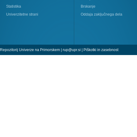
Statistika
Brskanje
Univerzitetne strani
Oddaja zaključnega dela
Repozitorij Univerze na Primorskem |
rup@upr.si
|
Piškotki in zasebnost