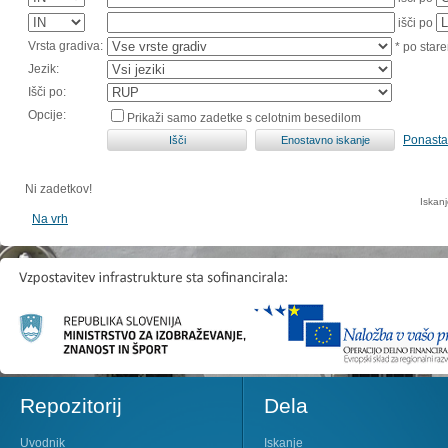
išči po
Vrsta gradiva:
* po stare
Jezik:
Išči po:
Opcije:
Prikaži samo zadetke s celotnim besedilom
Ponasta
Ni zadetkov!
Iskan
Na vrh
Repozitorij
Dela
Uvodnik
Iskanje