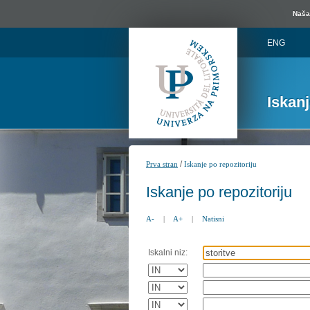
Naša 
ENG
Iskan
/
Prva stran
Iskanje po repozitoriju
Iskanje po repozitoriju
A-
|
A+
|
Natisni
Iskalni niz: