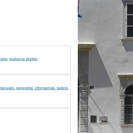
resom
,
podporne storitve
delovalni geografski informacijski sistemi
,