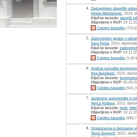
4.
Zadovoljstvo starejših odra
Amela Merdanović
, 2024, 
Ključne besede:
starejši od
Objavljeno v RUP:
24.11.2
Celotno besedilo
(723,6
5.
Zadovoljstvo gostov v izbra
Sara Pečar
, 2024, diplomsk
Ključne besede:
zadovoljs
Objavljeno v RUP:
04.11.2
Celotno besedilo
(1,40 
6.
Analiza ponudbe kongresnih s
Ana Bujošević
, 2024, diplo
Ključne besede:
kongresna
Objavljeno v RUP:
05.09.2
Celotno besedilo
(501,3
7.
Jezikovne spremembe in int
Verica Ristova
, 2023, diplo
Ključne besede:
jezik
,
inte
Objavljeno v RUP:
10.11.2
Celotno besedilo
(898,7
8.
Organizacija in delovanje 
Tanja Gregorič
, 2022, strok