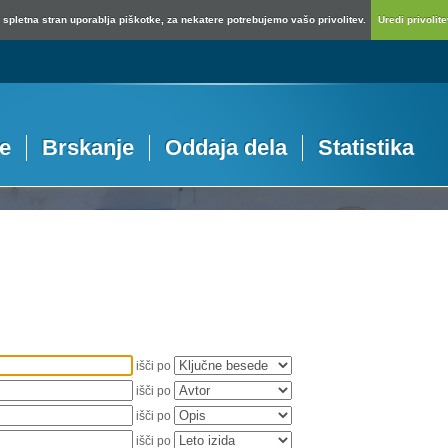
spletna stran uporablja piškotke, za nekatere potrebujemo vašo privolitev.
Uredi privolitev
je
Brskanje
Oddaja dela
Statistika
išči po
išči po
išči po
išči po