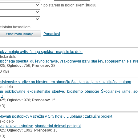
* po starem in bolonjskem študiju
celotnim besedilom
Ponastavi
ok z motnjo avtističnega spektra : magistrsko delo
trsko delo
ističnega spektra
,
duševno zdravje
,
vsakodnevni izzivi staršev
,
spoprijemanje s st
025;
Ogledov:
756;
Prenosov:
38
0 KB)
osistemske storitve na biosfernem območju Škocjanske jame : zaključna naloga
sko delo
 in oskrbovalne ekosistemske storitve
,
biosferno območje Škocjanske jame
,
so
ge
025;
Ogledov:
976;
Prenosov:
15
MB)
ovnih postopkov v strežbi v City hotelu Ljubljana : zaključni projekt
msko delo
tvo
,
kakovost storitve
,
standardni delovni postopki
025;
Ogledov:
1092;
Prenosov:
13
MB)