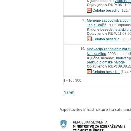
Ključne besede:
visokošols
Objavljeno v RUP:
06.11.2
Celotno besedilo
(121,4
9.
Merjenje zadovoljstva potni
Janja Bračič
, 2005, diploms
Ključne besede:
letalski p
Objavljeno v RUP:
11.08.2
Celotno besedilo
(3,63 
10.
Motivacija zaposlenih kot e
Ivanka Ajlec
, 2003, diploms
Ključne besede:
motivacij
parki
,
diplomske naloge
Objavljeno v RUP:
09.08.2
Celotno besedilo
(1,44 
1 - 10 / 300
Na vrh