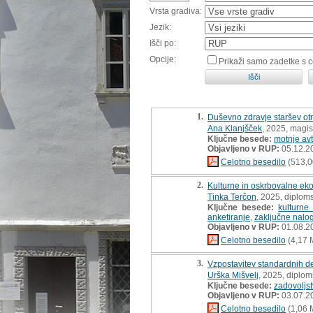
Vrsta gradiva:
Jezik:
Išči po:
Opcije:
Prikaži samo zadetke s 
1.
Duševno zdravje staršev otr
Ana Klanjšček
, 2025, magis
Ključne besede:
motnje avt
Objavljeno v RUP:
05.12.2
Celotno besedilo
(513,0
2.
Kulturne in oskrbovalne ek
Tinka Terčon
, 2025, diplom
Ključne besede:
kulturne
anketiranje
,
zaključne nalo
Objavljeno v RUP:
01.08.2
Celotno besedilo
(4,17 
3.
Vzpostavitev standardnih del
Urška Mišvelj
, 2025, diplo
Ključne besede:
zadovoljs
Objavljeno v RUP:
03.07.2
Celotno besedilo
(1,06 