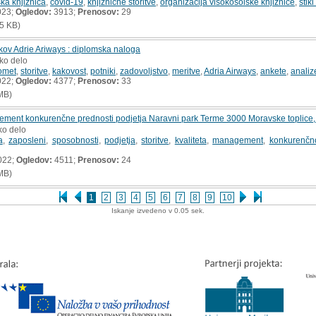
ka knjižnica
,
covid-19
,
knjižnične storitve
,
organizacija visokošolske knjižnice
,
stik
023;
Ogledov:
3913;
Prenosov:
29
5 KB)
kov Adrie Ariways : diplomska naloga
ko delo
romet
,
storitve
,
kakovost
,
potniki
,
zadovoljstvo
,
meritve
,
Adria Airways
,
ankete
,
analiz
022;
Ogledov:
4377;
Prenosov:
33
MB)
lement konkurenčne prednosti podjetja Naravni park Terme 3000 Moravske toplice, 
ko delo
a
,
zaposleni
,
sposobnosti
,
podjetja
,
storitve
,
kvaliteta
,
management
,
konkurenčn
022;
Ogledov:
4511;
Prenosov:
24
MB)
1
2
3
4
5
6
7
8
9
10
Iskanje izvedeno v 0.05 sek.