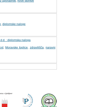
i z uporabniki
,
nove storitve
e
,
diplomske naloge
d.d. : diplomska naloga
ost
,
Moravske toplice
,
zdravilišča
,
naravni