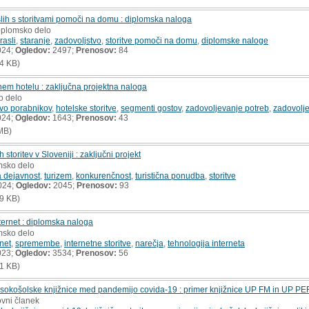
slih s storitvami pomoči na domu : diplomska naloga
diplomsko delo
rasli
,
staranje
,
zadovoljstvo
,
storitve pomoči na domu
,
diplomske naloge
024;
Ogledov:
2497;
Prenosov:
84
4 KB)
nem hotelu : zaključna projektna naloga
o delo
tvo porabnikov
,
hotelske storitve
,
segmenti gostov
,
zadovoljevanje potreb
,
zadovolje
024;
Ogledov:
1643;
Prenosov:
43
MB)
toritev v Sloveniji : zaključni projekt
msko delo
 dejavnost
,
turizem
,
konkurenčnost
,
turistična ponudba
,
storitve
024;
Ogledov:
2045;
Prenosov:
93
9 KB)
ernet : diplomska naloga
msko delo
rnet
,
spremembe
,
internetne storitve
,
narečja
,
tehnologija interneta
023;
Ogledov:
3534;
Prenosov:
56
1 KB)
visokošolske knjižnice med pandemijo covida-19 : primer knjižnice UP FM in UP PE
ovni članek