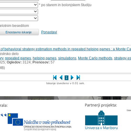
* po starem in bolonjskem študiju
celotnim besedilom
Ponastavi
 of behavioral strategy estimation methods in repeated helping games : a Monte C
istrsko delo
ry
,
repeated games
,
helping games
,
simulations
,
Monte Carlo methods
,
strategy e
025;
Ogledov:
3124;
Prenosov:
57
MB)
1
Iskanje izvedeno v 0.01 sek.