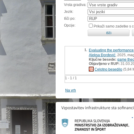
Vrsta gradiva:
Jezik:
Išči po:
Opcije:
Prikaži samo zadetke s 
1.
Evaluating the performance
Aleksa Đorđević
, 2025, mag
Ključne besede:
game theo
Objavljeno v RUP:
31.03.2
Celotno besedilo
(5,84 
1 - 1 / 1
Na vrh