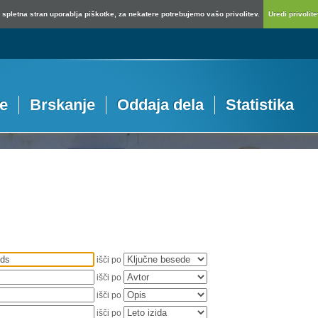
spletna stran uporablja piškotke, za nekatere potrebujemo vašo privolitev.
Uredi privolitev
je
Brskanje
Oddaja dela
Statistika
išči po
išči po
išči po
išči po