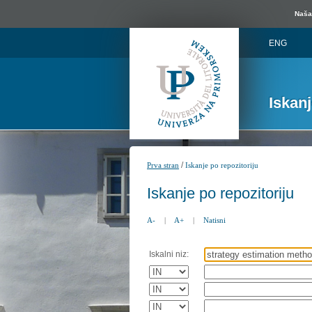
Naša 
ENG
Iskan
/
Prva stran
Iskanje po repozitoriju
Iskanje po repozitoriju
A-
|
A+
|
Natisni
Iskalni niz: